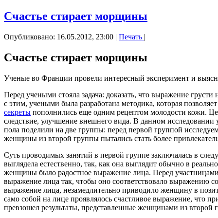
Счастье стирает морщины
Опубликовано: 16.05.2012, 23:00
|
Печать
|
Счастье стирает морщины
Ученые во Франции провели интересный эксперимент и выясни
Перед учеными стояла задача: доказать, что выражение груст
с этим, учеными была разработана методика, которая позволяе
секреты
пополнились еще одним рецептом молодости кожи. Цел
следствие, улучшение внешнего вида. В данном исследовании у
пола поделили на две группы: перед первой группой исследуем
женщины из второй группы пытались стать более привлекатель
Суть проводимых занятий в первой группе заключалась в сле
выглядела естественно, так, как она выглядит обычно в реаль
женщины было радостное выражение лица. Перед участницами эк
выражение лица так, чтобы оно соответствовало выражению со
выражение лица, незамедлительно приводило женщину в позитив
само собой на лице проявлялось счастливое выражение, что п
превзошел результаты, представленные женщинами из второй г