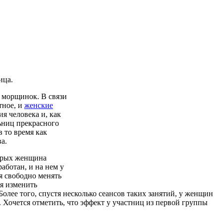
ица.
х морщинок. В связи
тное, и
женские
я человека и, как
льниц прекрасного
 то время как
а.
торых женщина
аботан, и на нем у
я свободно менять
я изменить
лее того, спустя несколько сеансов таких занятий, у женщин
 Хочется отметить, что эффект у участниц из первой группы