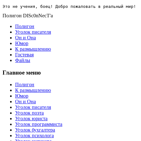
Это не учения, боец! Добро пожаловать в реальный мир!
Полигон DISc0nNecT'a
Полигон
Уголок писателя
Он и Она
Юмор
К размышлению
Гостевая
Файлы
Главное меню
Полигон
К размышлению
Юмор
Он и Она
Уголок писателя
Уголок поэта
Уголок юриста
Уголок программиста
Уголок бухгалтера
Уголок психолога