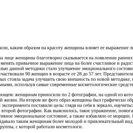
ли, каким образом на красоту женщины влияет ее выражение л
и на лице женщины благотворно сказывается на появлении ранни
т менять привычное выражение лица на более счастливое и радос
ью данной методики стало улучшение эмоционального состояни
частвовали 90 женщин в возрасте от 28 до 57 лет. Представите
ых стояла задача улучшить свою внешность по новой методике, в
ными, используя самые современные косметологические средств
дующем: женщинам приносили по 2 фотографии, на одной из ко
ной жизни. На втором же фото образ женщины был графически обр
сперимента поставили цель: глядя на себя в зеркало, научитьс
 второй фотографии. Как выяснилось, такое упражнение, помога
ное эмоциональное состояние, а также избавляло от морщин. Бо
ридавало таким женщинам более молодой и привлекательный вид.
руппы, с которой работали косметологи.