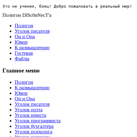
Это не учения, боец! Добро пожаловать в реальный мир!
Полигон DISc0nNecT'a
Полигон
Уголок писателя
Он и Она
Юмор
К размышлению
Гостевая
Файлы
Главное меню
Полигон
К размышлению
Юмор
Он и Она
Уголок писателя
Уголок поэта
Уголок юриста
Уголок программиста
Уголок бухгалтера
Уголок психолога