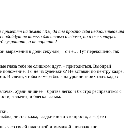
е прилетят на Землю? Хм, да ты просто себя недооцениваешь!
подойдут не только для твоего альбома, но и для конкурса
бя украшать, а не портить!
ои выражения в доли секунды, – ой-е… Тут перекошено, так
ые глаза тебе не слишком идут, – пригодиться. Выбирай
е положение. Ты не из худеньких? Не вставай по центру кадра.
а. И следи, чтобы камера была на уровне твоих глаз: кадр с
елочах. Удали лишнее – бритва легко и быстро расправиться с
ти, а значит, и блеска глазам.
тки.
лыбка, чистая кожа, гладкие ноги это просто, а эффект
ишься со своей пластикой и мимикой, призрак «не