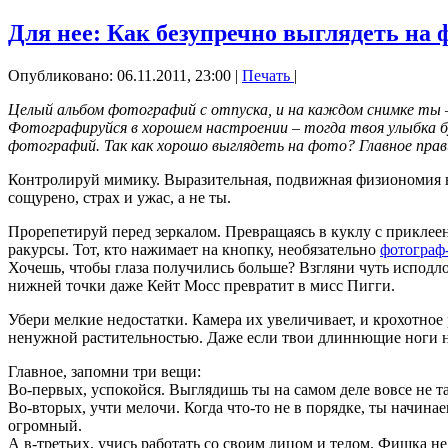
Для нее: Как безупречно выглядеть на 
Опубликовано: 06.11.2011, 23:00
|
Печать
|
Целый альбом фотографий с отпуска, и на каждом снимке ты 
Фотографируйся в хорошем настроении – тогда твоя улыбка буд
фотографий. Так как хорошо выглядеть на фото? Главное пра
Контролируй мимику. Выразительная, подвижная физиономия в 
сощурено, страх и ужас, а не ты.
Прорепетируй перед зеркалом. Превращаясь в куклу с приклеен
ракурсы. Тот, кто нажимает на кнопку, необязательно
фотограф
Хочешь, чтобы глаза получились больше? Взгляни чуть исподлоб
нижней точки даже Кейт Мосс превратит в мисс Пигги.
Убери мелкие недостатки. Камера их увеличивает, и крохотное 
ненужной растительностью. Даже если твои длиннющие ноги не п
Главное, запомни три вещи:
Во-первых, успокойся. Выглядишь ты на самом деле вовсе не т
Во-вторых, учти мелочи. Когда что-то не в порядке, ты начинае
огромный.
А в-третьих, учись работать со своим лицом и телом. Фишка не