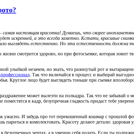
фото?
– самая настоящая красотка! Думаешь, что скорее инопланетян
ет искренней, а это всегда заметно. Кстати, красивые снимки 
вило выглядеть естественно. Но эта естественность должна те
жизни смотрится здорово, но при фотосъемке, которая ловит тв
ной улыбкой незачем, но знать, что разинутый рот и вытаращенн
-профессионал
. Так что включайся в процесс и выбирай выгодно
ья. Круглое лицо будет выглядеть тоньше при съемке вполоборот
раздражение может вылезти на полкадра. Так что не забывай о м
оместятся в кадр, безупречная гладкость придаст тебе увереннос
ак ужасно. И забудь про тот перекошенный кошмар с прошлой фо
шь париться и комплектовать. Красоту делают детали: здоровая у
 в безупречных чертах, а в умении себя подать. Если ты подруж