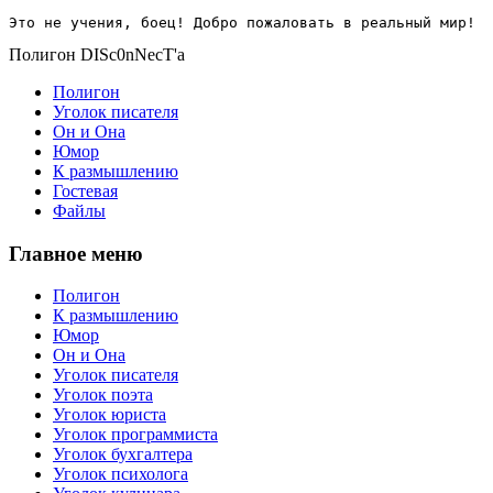
Это не учения, боец! Добро пожаловать в реальный мир!
Полигон DISc0nNecT'a
Полигон
Уголок писателя
Он и Она
Юмор
К размышлению
Гостевая
Файлы
Главное меню
Полигон
К размышлению
Юмор
Он и Она
Уголок писателя
Уголок поэта
Уголок юриста
Уголок программиста
Уголок бухгалтера
Уголок психолога