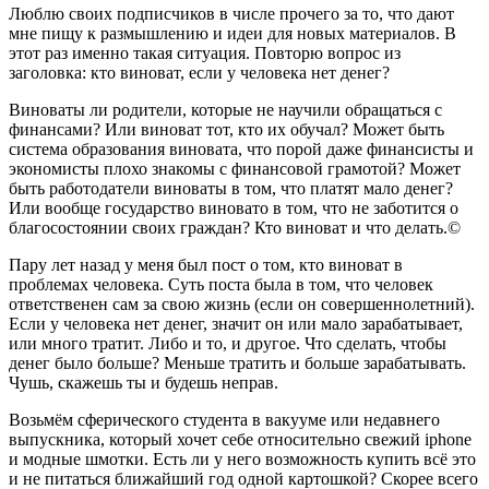
Люблю своих подписчиков в числе прочего за то, что дают
мне пищу к размышлению и идеи для новых материалов. В
этот раз именно такая ситуация. Повторю вопрос из
заголовка: кто виноват, если у человека нет денег?
Виноваты ли родители, которые не научили обращаться с
финансами? Или виноват тот, кто их обучал? Может быть
система образования виновата, что порой даже финансисты и
экономисты плохо знакомы с финансовой грамотой? Может
быть работодатели виноваты в том, что платят мало денег?
Или вообще государство виновато в том, что не заботится о
благосостоянии своих граждан? Кто виноват и что делать.©
Пару лет назад у меня был пост о том, кто виноват в
проблемах человека. Суть поста была в том, что человек
ответственен сам за свою жизнь (если он совершеннолетний).
Если у человека нет денег, значит он или мало зарабатывает,
или много тратит. Либо и то, и другое. Что сделать, чтобы
денег было больше? Меньше тратить и больше зарабатывать.
Чушь, скажешь ты и будешь неправ.
Возьмём сферического студента в вакууме или недавнего
выпускника, который хочет себе относительно свежий iphone
и модные шмотки. Есть ли у него возможность купить всё это
и не питаться ближайший год одной картошкой? Скорее всего