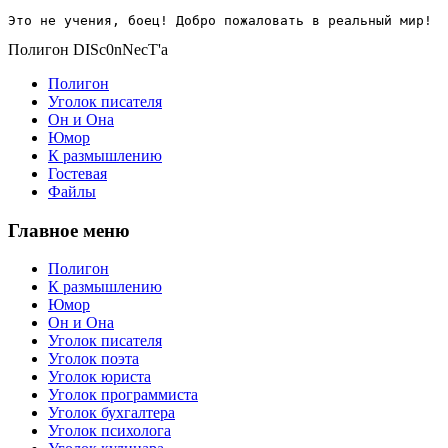
Это не учения, боец! Добро пожаловать в реальный мир!
Полигон DISc0nNecT'a
Полигон
Уголок писателя
Он и Она
Юмор
К размышлению
Гостевая
Файлы
Главное меню
Полигон
К размышлению
Юмор
Он и Она
Уголок писателя
Уголок поэта
Уголок юриста
Уголок программиста
Уголок бухгалтера
Уголок психолога