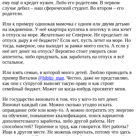
ему ещё и кредит нужен. Либо его родителям. В первом
случае дебил – наш сферический студент. Во втором – его
родители.
Или к примеру одинокая мамочка с одним или двумя детьми
на иждивении. У неё квартира куплена в ипотеку и она хочет
в отпуск на море. Желательно не Северное. Не проделает ли
отпуск дыру в её бюджете? Если нет, пусть летит на море. Но
тогда, наверное, она выходит за рамки моего поста. А если у
неё нет денег на отпуск? Вероятно стоит умерить свои
аппетиты, либо придумать, как заработать на отпуск и всё
остальное.
Или взять семью, в которой много детей. Люблю приводить в
пример Виталия
@biblio_man
. Честно, даже не представляю,
как они с супругой вывозят такую ораву и как строят
семейный бюджет. Может он когда-нибудь просвятит меня.
Не государство виновато в том, что у кого-то нет денег.
Виноват каждый сам. Можно сколько угодно искать
оправдание себе или кому-то. А можно потратить эту энергию
на обучение, повышение квалификации, поиск вариантов
дополнительного заработка, либо другой работы. Нет
способностей? Терпение и труд, как говорится. Нет работы?
Ищи в другом месте. Не можешь переехать, потому что здесь