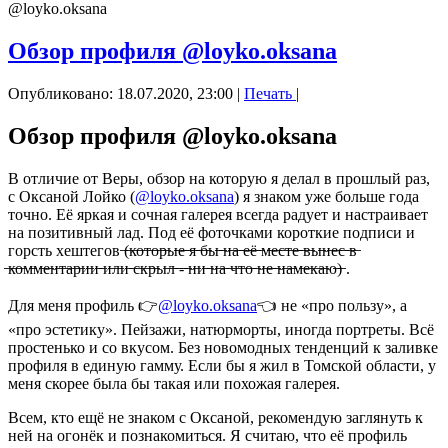
@loyko.oksana
Обзор профиля @loyko.oksana
Опубликовано: 18.07.2020, 23:00
|
Печать
|
Обзор профиля @loyko.oksana
В отличие от Веры, обзор на которую я делал в прошлый раз,
с Оксаной Лойко (
@loyko.oksana
) я знаком уже больше года
точно. Её яркая и сочная галерея всегда радует и настраивает
на позитивный лад. Под её фоточками короткие подписи и
горсть хештегов ̶(̶к̶о̶т̶о̶р̶ы̶е̶ ̶я̶ ̶б̶ы̶ ̶н̶а̶ ̶е̶ё̶ ̶м̶е̶с̶т̶е̶ ̶в̶ы̶н̶е̶с̶ ̶в̶
̶к̶о̶м̶м̶е̶н̶т̶а̶р̶и̶и̶ ̶и̶л̶и̶ ̶с̶к̶р̶ы̶л̶ ̶-̶ ̶н̶и̶ ̶н̶а̶ ̶ч̶т̶о̶ ̶н̶е̶ ̶н̶а̶м̶е̶к̶а̶ю̶)̶ .
Для меня профиль 👉
@loyko.oksana
👈 не «про пользу», а
«про эстетику». Пейзажи, натюрморты, иногда портреты. Всё
простенько и со вкусом. Без новомодных тенденций к заливке
профиля в единую гамму. Если бы я жил в Томской области, у
меня скорее была бы такая или похожая галерея.
Всем, кто ещё не знаком с Оксаной, рекомендую заглянуть к
ней на огонёк и познакомиться. Я считаю, что её профиль