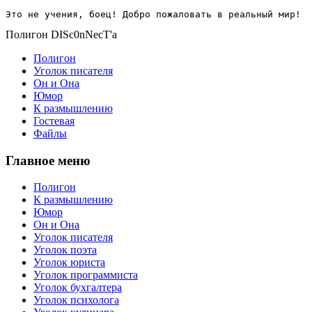
Это не учения, боец! Добро пожаловать в реальный мир!
Полигон DISc0nNecT'a
Полигон
Уголок писателя
Он и Она
Юмор
К размышлению
Гостевая
Файлы
Главное меню
Полигон
К размышлению
Юмор
Он и Она
Уголок писателя
Уголок поэта
Уголок юриста
Уголок программиста
Уголок бухгалтера
Уголок психолога