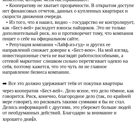
⠀• Кооперативу не хватает прозрачности. В открытом доступе
нет финансовых отчетов, данных о купленных квартирах и
скорости движения очереди.
⠀• Из того, что я нашел, видно – государство не контролирует,
как «Бест-вей» расходует взносы пайщиков. Это не только
дополнительный риск, но и противоречит тому, что компания
пишет о себе на официальном сайте.
⠀• Репутация компании «Лайф-из-гуд» и других ее
направлений снижает доверие к «Бест-вею». На мой взгляд,
инвестиционные счета не выглядят работоспособными, а
сетевой маркетинг слишком сильно перетягивает одеяло на
себя, поэтому кажется, что это чуть ли не главное
направление бизнеса компании.
➡️ Все это должно удерживает тебя от покупки квартиры
через кооператив «Бест-вей». Дело ясное, что дело тёмное, как
говорится. Риск, конечно, благородное дело (так, по крайней
мере говорят), но рисковать такими суммами я бы не стал.
Делись информацией с другими, это убережет больше людей
от необдуманных действий. Благодарю за внимание и
хорошего дня👍.