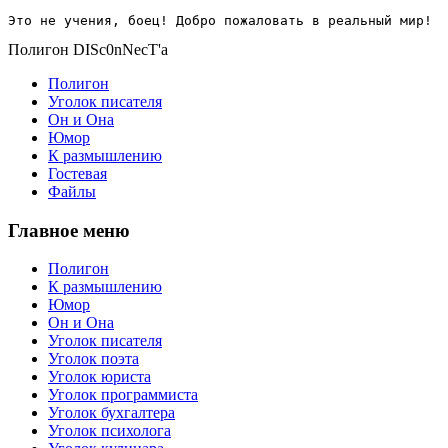
Это не учения, боец! Добро пожаловать в реальный мир!
Полигон DISc0nNecT'a
Полигон
Уголок писателя
Он и Она
Юмор
К размышлению
Гостевая
Файлы
Главное меню
Полигон
К размышлению
Юмор
Он и Она
Уголок писателя
Уголок поэта
Уголок юриста
Уголок программиста
Уголок бухгалтера
Уголок психолога