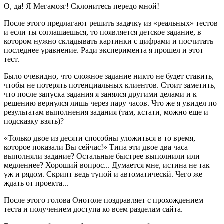
О, да! Я Мегамозг! Склонитесь передо мной!
После этого предлагают решить задачку из «реальных» тестов
и если ты соглашаешься, то появляется детское задание, в
котором нужно складывать картинки с цифрами и посчитать
последнее уравнение. Ради эксперимента я прошел и этот
тест.
Было очевидно, что сложное задание никто не будет ставить,
чтобы не потерять потенциальных клиентов. Стоит заметить,
что после запуска задания я занялся другими делами и к
решению вернулся лишь через пару часов. Что же я увидел по
результатам выполнения задания (там, кстати, можно еще и
подсказку взять)?
«Только двое из десяти способны уложиться в то время,
которое показали Вы сейчас!» Типа эти двое два часа
выполняли задание? Остальные быстрее выполнили или
медленнее? Хороший вопрос... Думается мне, истина не так
уж и рядом. Скрипт ведь тупой и автоматическй. Чего же
ждать от проекта...
После этого голова Онотоле поздравляет с прохождением
теста и получением доступа ко всем разделам сайта.