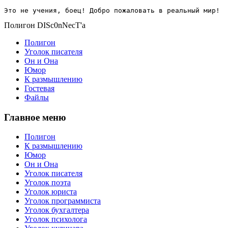
Это не учения, боец! Добро пожаловать в реальный мир!
Полигон DISc0nNecT'a
Полигон
Уголок писателя
Он и Она
Юмор
К размышлению
Гостевая
Файлы
Главное меню
Полигон
К размышлению
Юмор
Он и Она
Уголок писателя
Уголок поэта
Уголок юриста
Уголок программиста
Уголок бухгалтера
Уголок психолога