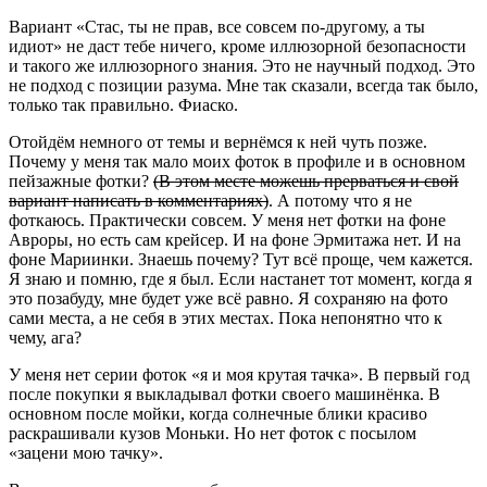
Вариант «Стас, ты не прав, все совсем по-другому, а ты
идиот» не даст тебе ничего, кроме иллюзорной безопасности
и такого же иллюзорного знания. Это не научный подход. Это
не подход с позиции разума. Мне так сказали, всегда так было,
только так правильно. Фиаско.
Отойдём немного от темы и вернёмся к ней чуть позже.
Почему у меня так мало моих фоток в профиле и в основном
пейзажные фотки?
(В этом месте можешь прерваться и свой
вариант написать в комментариях)
. А потому что я не
фоткаюсь. Практически совсем. У меня нет фотки на фоне
Авроры, но есть сам крейсер. И на фоне Эрмитажа нет. И на
фоне Мариинки. Знаешь почему? Тут всё проще, чем кажется.
Я знаю и помню, где я был. Если настанет тот момент, когда я
это позабуду, мне будет уже всё равно. Я сохраняю на фото
сами места, а не себя в этих местах. Пока непонятно что к
чему, ага?
У меня нет серии фоток «я и моя крутая тачка». В первый год
после покупки я выкладывал фотки своего машинёнка. В
основном после мойки, когда солнечные блики красиво
раскрашивали кузов Моньки. Но нет фоток с посылом
«зацени мою тачку».