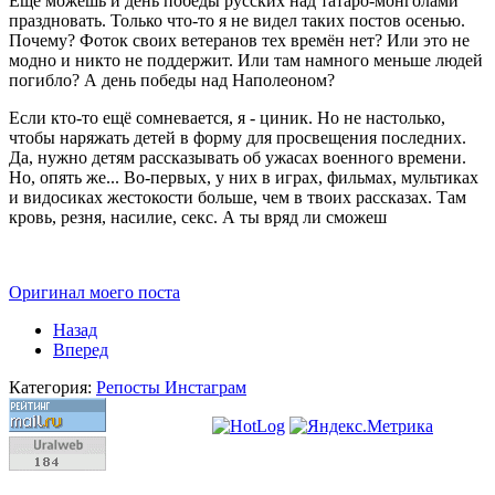
Ещё можешь и день победы русских над татаро-монголами
праздновать. Только что-то я не видел таких постов осенью.
Почему? Фоток своих ветеранов тех времён нет? Или это не
модно и никто не поддержит. Или там намного меньше людей
погибло? А день победы над Наполеоном?
Если кто-то ещё сомневается, я - циник. Но не настолько,
чтобы наряжать детей в форму для просвещения последних.
Да, нужно детям рассказывать об ужасах военного времени.
Но, опять же... Во-первых, у них в играх, фильмах, мультиках
и видосиках жестокости больше, чем в твоих рассказах. Там
кровь, резня, насилие, секс. А ты вряд ли сможеш
Оригинал моего поста
Назад
Вперед
Категория:
Репосты Инстаграм