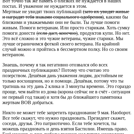
Вот точно так же память о близких не нуждается в наших
постах. И уважение не нуждается в этом.
Мертвые не увидят твоих публикаций
(зато их увидят живые
и наградят тебя знаками социального одобрения)
, какими бы
близкими и уважаемыми они не были. Ты лучше помоги
живым. Помоги ветеранам. Или просто старикам. Хоть сумку
помоги донести
(если даст, конечно)
, продуктов купи. Но нет.
Это всё сложно и это чужие ветераны, чужие старики. Мы
лучше ограничимся фоткой своего ветерана. На крайний
случай можно и пройтись в бессмертном полку. Но со своим
ветераном.
Знаешь, почему я так негативно отозвался обо всех
праздничных публикациях? Потому что считаю это
позерством. Дешёвая дань уважения людям, достойным не
только восхищения, но и помощи. Дешёвая, потому что ты
тратишь на эту дань 2 клика и 3 минуты времени. Это гораздо
проще, чем выйти из дома (корона сейчас не в счёт - ситуация
не первый год такая) и хотя бы до ближайшего памятника
жертвам ВОВ добраться.
Никто не может тебе запретить празднование 9 мая. Наоборот.
Все тебе скажут, что нужно праздновать. Президент скажет,
соседи, друзья. Это патриотично. Если тебе хочется, ты
можешь праздновать и день взятия Бастилии. Имеешь право.