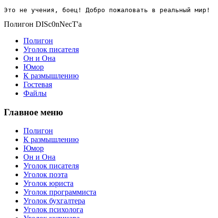
Это не учения, боец! Добро пожаловать в реальный мир!
Полигон DISc0nNecT'a
Полигон
Уголок писателя
Он и Она
Юмор
К размышлению
Гостевая
Файлы
Главное меню
Полигон
К размышлению
Юмор
Он и Она
Уголок писателя
Уголок поэта
Уголок юриста
Уголок программиста
Уголок бухгалтера
Уголок психолога