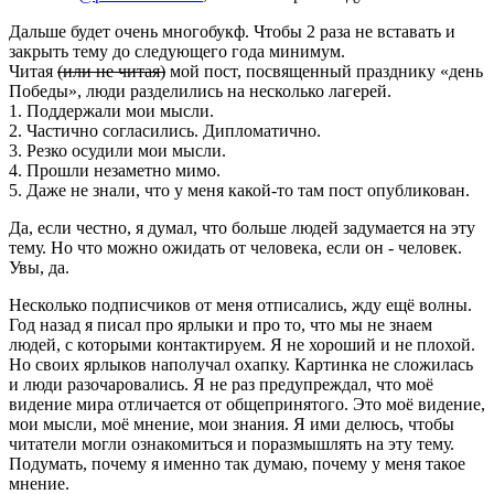
Дальше будет очень многобукф. Чтобы 2 раза не вставать и
закрыть тему до следующего года минимум.
Читая
(или не читая)
мой пост, посвященный празднику «день
Победы», люди разделились на несколько лагерей.
1. Поддержали мои мысли.
2. Частично согласились. Дипломатично.
3. Резко осудили мои мысли.
4. Прошли незаметно мимо.
5. Даже не знали, что у меня какой-то там пост опубликован.
Да, если честно, я думал, что больше людей задумается на эту
тему. Но что можно ожидать от человека, если он - человек.
Увы, да.
Несколько подписчиков от меня отписались, жду ещё волны.
Год назад я писал про ярлыки и про то, что мы не знаем
людей, с которыми контактируем. Я не хороший и не плохой.
Но своих ярлыков наполучал охапку. Картинка не сложилась
и люди разочаровались. Я не раз предупреждал, что моё
видение мира отличается от общепринятого. Это моё видение,
мои мысли, моё мнение, мои знания. Я ими делюсь, чтобы
читатели могли ознакомиться и поразмышлять на эту тему.
Подумать, почему я именно так думаю, почему у меня такое
мнение.