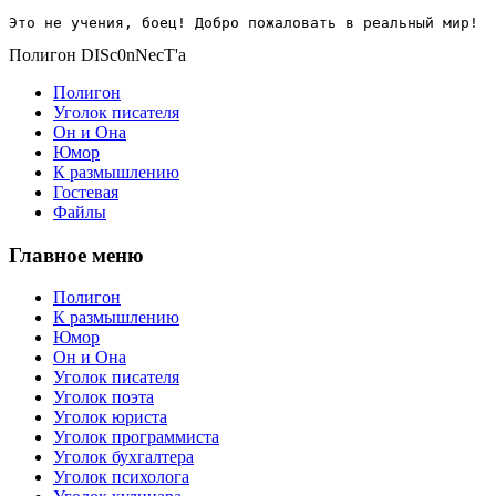
Это не учения, боец! Добро пожаловать в реальный мир!
Полигон DISc0nNecT'a
Полигон
Уголок писателя
Он и Она
Юмор
К размышлению
Гостевая
Файлы
Главное меню
Полигон
К размышлению
Юмор
Он и Она
Уголок писателя
Уголок поэта
Уголок юриста
Уголок программиста
Уголок бухгалтера
Уголок психолога