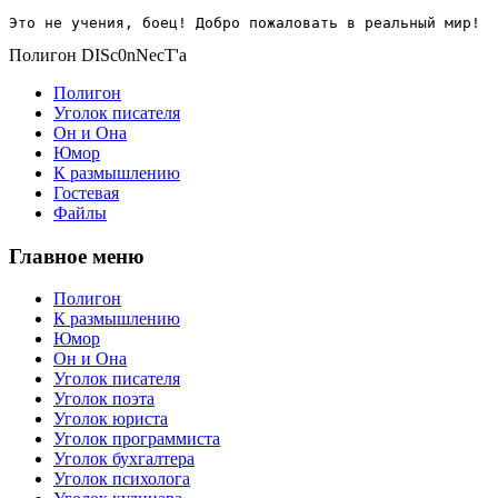
Это не учения, боец! Добро пожаловать в реальный мир!
Полигон DISc0nNecT'a
Полигон
Уголок писателя
Он и Она
Юмор
К размышлению
Гостевая
Файлы
Главное меню
Полигон
К размышлению
Юмор
Он и Она
Уголок писателя
Уголок поэта
Уголок юриста
Уголок программиста
Уголок бухгалтера
Уголок психолога