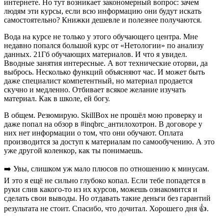
интернете. Но тут возникает закономерный вопрос: зачем
людям эти курсы, если всю информацию они будут искать
самостоятельно? Книжки дешевле и полезнее получаются.
Вода на курсе не только у этого обучающего центра. Мне
недавно попался большой курс от «Нетологии» по анализу
данных. 21Гб обучающих материалов. И что я увидел.
Вводные занятия интересные. А вот технические оторви, да
выбрось. Несколько функций объясняют час. И может быть
даже специалист компетентный, но материал продается
скучно и медленно. Отбивает всякое желание изучать
материал. Как в школе, ей богу.
В общем. Резюмирую. SkillBox не прошёл мою проверку и
даже попал на обзор в #inqbrc_антилохотрон. В договоре у
них нет информации о том, что они обучают. Оплата
производится за доступ к материалам по самообучению. А это
уже другой коленкор, как ты понимаешь.
➡️ Увы, слишком уж мало плюсов по отношению к минусам.
И это я ещё не сильно глубоко копал. Если тебе попадется в
руки слив какого-то из их курсов, можешь ознакомится и
сделать свои выводы. Но отдавать такие деньги без гарантий
результата не стоит. Спасибо, что дочитал. Хорошего дня 👍.