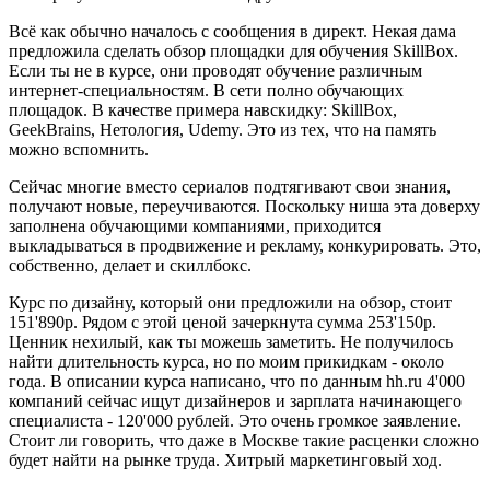
Всё как обычно началось с сообщения в директ. Некая дама
предложила сделать обзор площадки для обучения SkillBox.
Если ты не в курсе, они проводят обучение различным
интернет-специальностям. В сети полно обучающих
площадок. В качестве примера навскидку: SkillBox,
GeekBrains, Нетология, Udemy. Это из тех, что на память
можно вспомнить.
Сейчас многие вместо сериалов подтягивают свои знания,
получают новые, переучиваются. Поскольку ниша эта доверху
заполнена обучающими компаниями, приходится
выкладываться в продвижение и рекламу, конкурировать. Это,
собственно, делает и скиллбокс.
Курс по дизайну, который они предложили на обзор, стоит
151'890р. Рядом с этой ценой зачеркнута сумма 253'150р.
Ценник нехилый, как ты можешь заметить. Не получилось
найти длительность курса, но по моим прикидкам - около
года. В описании курса написано, что по данным hh.ru 4'000
компаний сейчас ищут дизайнеров и зарплата начинающего
специалиста - 120'000 рублей. Это очень громкое заявление.
Стоит ли говорить, что даже в Москве такие расценки сложно
будет найти на рынке труда. Хитрый маркетинговый ход.