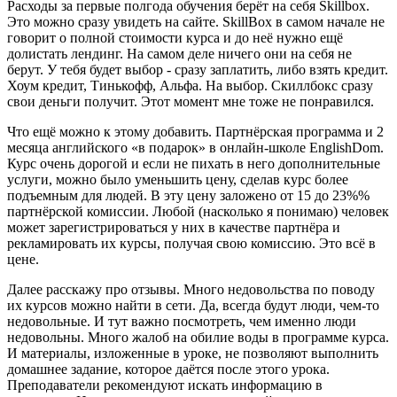
Расходы за первые полгода обучения берёт на себя Skillbox.
Это можно сразу увидеть на сайте. SkillBox в самом начале не
говорит о полной стоимости курса и до неё нужно ещё
долистать лендинг. На самом деле ничего они на себя не
берут. У тебя будет выбор - сразу заплатить, либо взять кредит.
Хоум кредит, Тинькофф, Альфа. На выбор. Скиллбокс сразу
свои деньги получит. Этот момент мне тоже не понравился.
Что ещё можно к этому добавить. Партнёрская программа и 2
месяца английского «в подарок» в онлайн-школе EnglishDom.
Курс очень дорогой и если не пихать в него дополнительные
услуги, можно было уменьшить цену, сделав курс более
подъемным для людей. В эту цену заложено от 15 до 23%%
партнёрской комиссии. Любой (насколько я понимаю) человек
может зарегистрироваться у них в качестве партнёра и
рекламировать их курсы, получая свою комиссию. Это всё в
цене.
Далее расскажу про отзывы. Много недовольства по поводу
их курсов можно найти в сети. Да, всегда будут люди, чем-то
недовольные. И тут важно посмотреть, чем именно люди
недовольны. Много жалоб на обилие воды в программе курса.
И материалы, изложенные в уроке, не позволяют выполнить
домашнее задание, которое даётся после этого урока.
Преподаватели рекомендуют искать информацию в