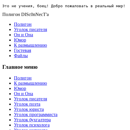
Это не учения, боец! Добро пожаловать в реальный мир!
Полигон DISc0nNecT'a
Полигон
Уголок писателя
Он и Она
Юмор
К размышлению
Гостевая
Файлы
Главное меню
Полигон
К размышлению
Юмор
Он и Она
Уголок писателя
Уголок поэта
Уголок юриста
Уголок программиста
Уголок бухгалтера
Уголок психолога