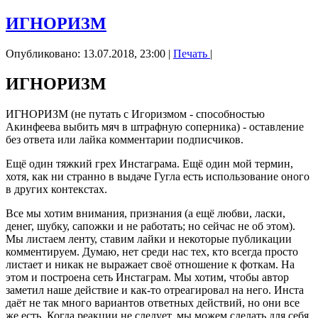
ИГНОРИЗМ
Опубликовано: 13.07.2018, 23:00
|
Печать
|
ИГНОРИЗМ
ИГНОРИЗМ (не путать с Игоризмом - способностью
Акинфеева выбить мяч в штрафную соперника) - оставление
без ответа или лайка комментарии подписчиков.
Ещё один тяжкий грех Инстаграма. Ещё один мой термин,
хотя, как ни странно в выдаче Гугла есть использование оного
в других контекстах.
Все мы хотим внимания, признания (а ещё любви, ласки,
денег, шубку, сапожки и не работать; но сейчас не об этом).
Мы листаем ленту, ставим лайки и некоторые публикации
комментируем. Думаю, нет среди нас тех, кто всегда просто
листает и никак не выражает своё отношение к фоткам. На
этом и построена сеть Инстаграм. Мы хотим, чтобы автор
заметил наше действие и как-то отреагировал на него. Инста
даёт не так много вариантов ответных действий, но они все
же есть. Когда реакции не следует, мы можем сделать для себя