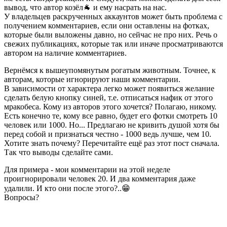
вывод, что автор козёл🐐 и ему насрать на нас.
У владельцев раскрученных аккаунтов может быть проблема с
получением комментариев, если они оставлены на фотках,
которые были выложены давно, но сейчас не про них. Речь о
свежих публикациях, которые так или иначе просматриваются
автором на наличие комментариев.
Вернёмся к вышеупомянутым рогатым животным. Точнее, к
авторам, которые игнорируют наши комментарии.
В зависимости от характера легко может появиться желание
сделать белую кнопку синей, т.е. отписаться нафик от этого
мракобеса. Кому из авторов этого хочется? Полагаю, никому.
Есть конечно те, кому все равно, будет его фотки смотреть 10
человек или 1000. Но... Предлагаю не кривить душой хотя бы
перед собой и признаться честно - 1000 ведь лучше, чем 10.
Хотите знать почему? Перечитайте ещё раз этот пост сначала.
Так что выводы сделайте сами.
Для примера - мои комментарии на этой неделе
проигнорировали человек 20. И два комментария даже
удалили. И кто они после этого?..😁
Вопросы?