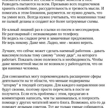
Разводить пытаются на всем. Призываю всех подписчиков
хранить спокойствие, рассудительность и трезвость мысли. И
помогать в этом ближним, разумеется. не нужно думать, что
ты умнее всех. Всегда нужно учитывать, что мошенники тоже
не палкой деланы и создают все более хитроумные схемы.
Не кликай лишний раз в ссылки из писем и мессенджеров.
Не разговаривай с незнакомцами по телефону.
Не ведись на сладкие речи и заманчивые предложения.
Не верь никому. Даже мне. Ладно, мне - можно верить.
Лучшее, что сейчас может сделать наемный работник - давать
максимум пользы тому самому "злому дяде", на которого
работает. Показать свою полезность и необходимость. Чтобы
даже мимолетной мысли не возникло у работодателя, что он
зря нанимал человека.
Для сомозанятых могу порекомендовать расширение сферы
деятельности на те области, что меньше подвержены
"шторму" в текущей ситуации. Для каждого направления они
будут своими, поэтому просто перечслить в посте не
получится. Если есть проблемы с этим, предлагаю в
комментариях написать, чем ты занимаешься, и попросить
помощи у других читателей моего блога. Возможно, кто-то да
поможет дельным советом. Тут же только умные собираются.