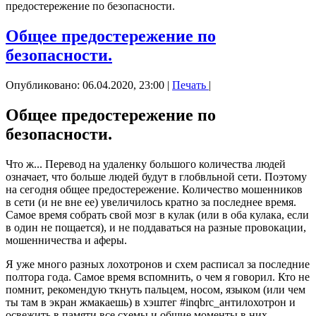
предостережение по безопасности.
Общее предостережение по
безопасности.
Опубликовано: 06.04.2020, 23:00
|
Печать
|
Общее предостережение по
безопасности.
Что ж... Перевод на удаленку большого количества людей
означает, что больше людей будут в глобвльной сети. Поэтому
на сегодня общее предостережение. Количество мошенников
в сети (и не вне ее) увеличилось кратно за последнее время.
Самое время собрать свой мозг в кулак (или в оба кулака, если
в один не пощается), и не поддаваться на разные провокации,
мошенничества и аферы.
Я уже много разных лохотронов и схем расписал за последние
полтора года. Самое время вспомнить, о чем я говорил. Кто не
помнит, рекомендую ткнуть пальцем, носом, языком (или чем
ты там в экран жмакаешь) в хэштег #inqbrc_антилохотрон и
освежить в памяти все схемы и общие моменты в них.