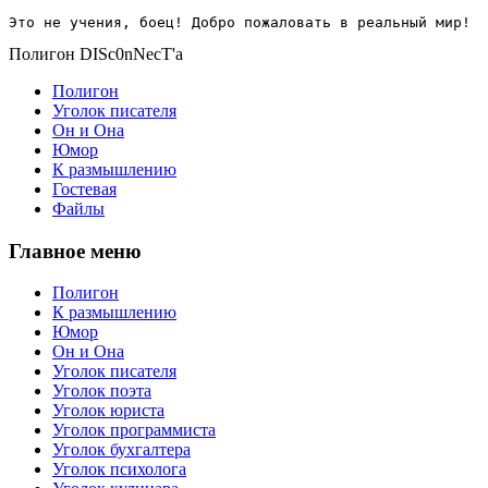
Это не учения, боец! Добро пожаловать в реальный мир!
Полигон DISc0nNecT'a
Полигон
Уголок писателя
Он и Она
Юмор
К размышлению
Гостевая
Файлы
Главное меню
Полигон
К размышлению
Юмор
Он и Она
Уголок писателя
Уголок поэта
Уголок юриста
Уголок программиста
Уголок бухгалтера
Уголок психолога