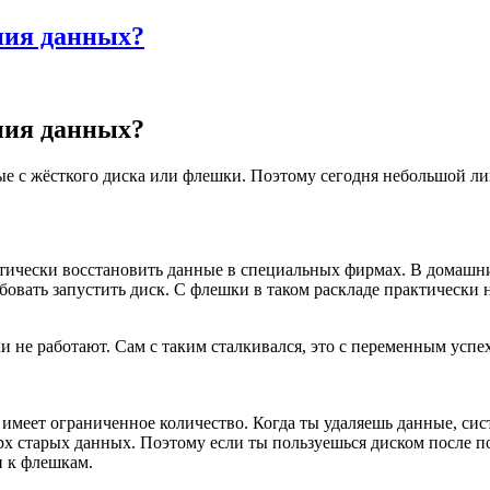
ния данных?
ния данных?
е с жёсткого диска или флешки. Поэтому сегодня небольшой ли
тически восстановить данные в специальных фирмах. В домашних
бовать запустить диск. С флешки в таком раскладе практически 
ки не работают. Сам с таким сталкивался, это с переменным усп
имеет ограниченное количество. Когда ты удаляешь данные, сист
рх старых данных. Поэтому если ты пользуешься диском после п
и к флешкам.