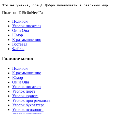
Это не учения, боец! Добро пожаловать в реальный мир!
Полигон DISc0nNecT'a
Полигон
Уголок писателя
Он и Она
Юмор
К размышлению
Гостевая
Файлы
Главное меню
Полигон
К размышлению
Юмор
Он и Она
Уголок писателя
Уголок поэта
Уголок юриста
Уголок программиста
Уголок бухгалтера
Уголок психолога