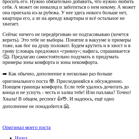
бросить его. Нужно обязательно добавить, что нужно любить
себя. А может он инвалид и заботиться о нем некому. А может
она приехала из-за рубежа. У нее здесь никого больше нет,
квартира его, а зп на аренду квартиры и всё остальное не
хватает.
Сейчас ничего не передёргиваю не подтасовываю (хочется
верить). Это тебе не выборы. Понятие в вакууме и примеры
тоже, как бог на душу положит. Будем крутить и в хвост и в
гриву (словарь предложил «гривну»; нафига, спрашивается
🤔). Предлагаю самостоятельно подумать и придумать
примеры зоны комфорта и зоны некомфорта.
➡️ Как обычно, дополнение в несколько раз больше
оригинального поста 🤓. Присоединяйся к обсуждению.
Поищем границы комфорта. Если тебе удалось дочитать до
конца и не уснуть - честь и халва тебе! Или пахлава? Точно!
Хвала! В общем, респект 👍🖖. И надеюсь, ещё одно
дополнение не понадобится 🤗.
Оригинал моего поста
Назад