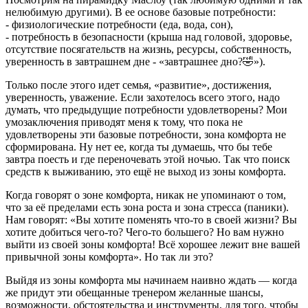
нелюбимую другими). В ее основе базовые потребности:
- физиологические потребности (еда, вода, сон),
- потребность в безопасности (крыша над головой, здоровье,
отсутствие посягательств на жизнь, ресурсы, собственность,
уверенность в завтрашнем дне - «завтрашнее дно?🤣»).
Только после этого идет семья, «развитие», достижения,
уверенность, уважение. Если захотелось всего этого, надо
думать, что предыдущие потребности удовлетворены? Мои
умозаключения приводят меня к тому, что пока не
удовлетворены эти базовые потребности, зона комфорта не
сформирована. Ну нет ее, когда ты думаешь, что бы тебе
завтра поесть и где переночевать этой ночью. Так что поиск
средств к выживанию, это ещё не выход из зоны комфорта.
Когда говорят о зоне комфорта, никак не упоминают о том,
что за её пределами есть зона роста и зона стресса (паники).
Нам говорят: «Вы хотите поменять что-то в своей жизни? Вы
хотите добиться чего-то? Чего-то большего? Но вам нужно
выйти из своей зоны комфорта! Всё хорошее лежит вне вашей
привычной зоны комфорта». Но так ли это?
Выйдя из зоны комфорта мы начинаем наивно ждать — когда
же придут эти обещанные тренером желанные шансы,
возможности, обстоятельства и инструменты, для того, чтобы