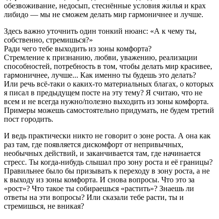
обезвоживание, недосып, стеснённые условия жилья и крах
либидо — мы не сможем делать мир гармоничнее и лучше.
Здесь важно уточнить один тонкий нюанс: «А к чему ты,
собственно, стремишься?»
Ради чего тебе выходить из зоны комфорта?
Стремление к признанию, любви, уважению, реализации
способностей, потребность в том, чтобы делать мир красивее,
гармоничнее, лучше... Как именно ты будешь это делать?
Или речь всё-таки о каких-то материальных благах, о которых
я писал в предыдущем посте на эту тему? Я считаю, что не
всем и не всегда нужно/полезно выходить из зоны комфорта.
Примеры можешь самостоятельно придумать, не будем третий
пост городить.
И ведь практически никто не говорит о зоне роста. А она как
раз там, где появляется дискомфорт от непривычных,
необычных действий, и заканчивается там, где начинается
стресс. Ты когда-нибудь слышал про зону роста и её границы?
Правильнее было бы призывать к переходу в зону роста, а не
к выходу из зоны комфорта. И снова вопросы. Что это за
«рост»? Что такое ты собираешься «растить»? Знаешь ли
ответы на эти вопросы? Или сказали тебе расти, ты и
стремишься, не вникая?