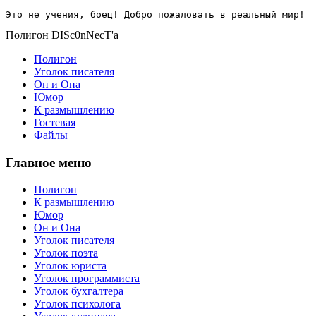
Это не учения, боец! Добро пожаловать в реальный мир!
Полигон DISc0nNecT'a
Полигон
Уголок писателя
Он и Она
Юмор
К размышлению
Гостевая
Файлы
Главное меню
Полигон
К размышлению
Юмор
Он и Она
Уголок писателя
Уголок поэта
Уголок юриста
Уголок программиста
Уголок бухгалтера
Уголок психолога