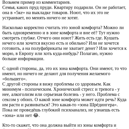
Возьмем пример из комментариев.
Семья, каких пруд пруди. Квартиру подарили. Он не работает,
она в «5ке» на выкладке товаров. Ноют, что их это не
устраивает, но менять ничего не хотят.
Насколько корректно считать это зоной комфорта? Можно ли
быть одновременно и в зоне комфорта и вне её? Тут нужно
смотреть глубже. Отчего они ноют? Жить есть где. Кушать
нечего или хочется вкусно есть и обильно? Или не хочется
готовить, а на полуфабрикаты не хватает денег? Или хочется к
морю, в Европу или хоть куда-нибудь? Полагаю, нужно
больше информации.
С одной стороны, да, это их зона комфорта. Они имеют, то что
имеют, но ничего не делают для получения желаемого
«большего».
С другой стороны я вижу проблемы со здоровьем. Как
минимум - психическим. Хронический стресс и тревога - у
нее, алкоголизм или серьезная болезнь - у него. Проблема с
сексом у обоих. О какой зоне комфорта может идти речь? Куда
им расти и развиваться? Это какая-то «зона Шрёдингера».
Пока не проведёшь глубокий психоанализ, не узнаешь есть
«зона» или нет 😂.
Кто-то скажет, что она должна выйти из зоны комфорта и