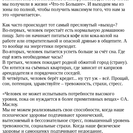
мы получили в жизни «Что-то Большее». И выходим мы из
зоны по полной, чтобы получить максимум того, что нам за
это «причитается».
Как часто происходит тот самый пресловутый «выход»?
Во-первых, человек перестаёт есть нормальную домашнюю
пищу. Зато он начинает питаться кофе или кока-колой на
работе или отвратительной и опасной дрянью в общепите. А
то вообще на энергетики переходит.
Во-вторых, человек пытается успеть больше за счёт сна. Где
ещё взять необходимые часы?
В третьих, человек покидает родной обжитой город (страну).
Он ютится на съёмных квартирах, где зависит от капризов
арендодателя и порядочности соседей.
В четвёртых, человек берёт кредит... ну тут уж – всё. Прощай,
сон, потенция, здравствуйте – тревожность, страхи, стресс.
«Человек не может испытывать потребности высокого
уровня, пока он нуждается в более примитивных вещах» ©А.
Маслоу.
Мы не можем реализовывать свои способности, когда наше
психическое здоровье подтачивают хронический,
вытесняемый в бессознательное стресс, повышенный уровень
тревожности, социальные страхи. Когда наше физическое
здоровье и самооценку подтачивают недоедание,