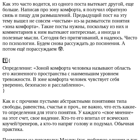
Как это часто водится, из одного поста вытекает другой, еще
больше. Написав про зону комфорта, я получил обратную
связь и пищу для размышлений. Предыдущий пост на эту
тему вышел не совсем «чистым» из-за размытости понятия
«зона комфорта». Такие посты нужны, поскольку из них и
комментариев к ним вытекают интересные, а иногда и
полезные мысли. Сегодня без притягиваний, я надеюсь. Чисто
по психологии. Будем снова рассуждать до посинения. А
потом ещё порассуждаем 🤓.
1️⃣{
Определение: «Зоной комфорта человека называют область
его жизненного пространства с наименьшим уровнем
тревожности. В зоне комфорта человек чувствует себя
уверенно, безопасно и расслабленно».
}
Как и с прочими пустыми абстрактными понятиями типа
свободы, равенства, счастья и проч., не важно, что есть какие-
то определения для этого понятия. У каждого «свое мнение»
на этот счет, свое видение. Кто-то его впитал от всяческих
коучей/тренеров, а кто-то напряг голову и подумал. Обычная
практика.
Посмотрим на пирамидку Маслоу (так любимую одними и так