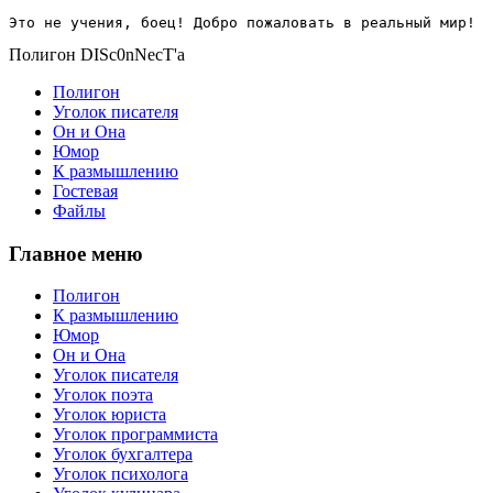
Это не учения, боец! Добро пожаловать в реальный мир!
Полигон DISc0nNecT'a
Полигон
Уголок писателя
Он и Она
Юмор
К размышлению
Гостевая
Файлы
Главное меню
Полигон
К размышлению
Юмор
Он и Она
Уголок писателя
Уголок поэта
Уголок юриста
Уголок программиста
Уголок бухгалтера
Уголок психолога