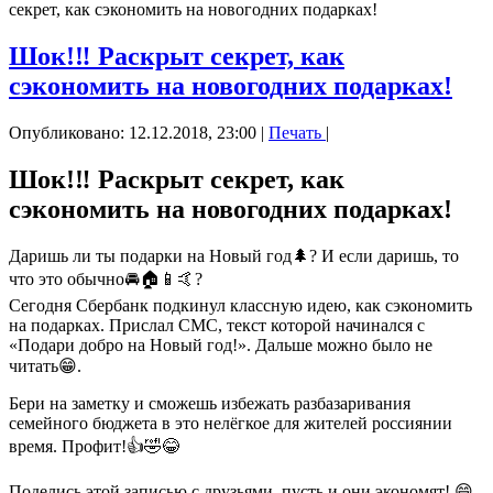
секрет, как сэкономить на новогодних подарках!
Шок!‼️ Раскрыт секрет, как
сэкономить на новогодних подарках!
Опубликовано: 12.12.2018, 23:00
|
Печать
|
Шок!‼️ Раскрыт секрет, как
сэкономить на новогодних подарках!
Даришь ли ты подарки на Новый год🌲? И если даришь, то
что это обычно🚘🏠📱🤙?
Сегодня Сбербанк подкинул классную идею, как сэкономить
на подарках. Прислал СМС, текст которой начинался с
«Подари добро на Новый год!». Дальше можно было не
читать😁.
Бери на заметку и сможешь избежать разбазаривания
семейного бюджета в это нелёгкое для жителей россиянии
время. Профит!👍🤣😂
Поделись этой записью с друзьями, пусть и они экономят! 😄