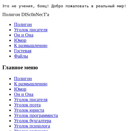
Это не учения, боец! Добро пожаловать в реальный мир!
Полигон DISc0nNecT'a
Полигон
Уголок писателя
Он и Она
Юмор
К размышлению
Гостевая
Файлы
Главное меню
Полигон
К размышлению
Юмор
Он и Она
Уголок писателя
Уголок поэта
Уголок юриста
Уголок программиста
Уголок бухгалтера
Уголок психолога