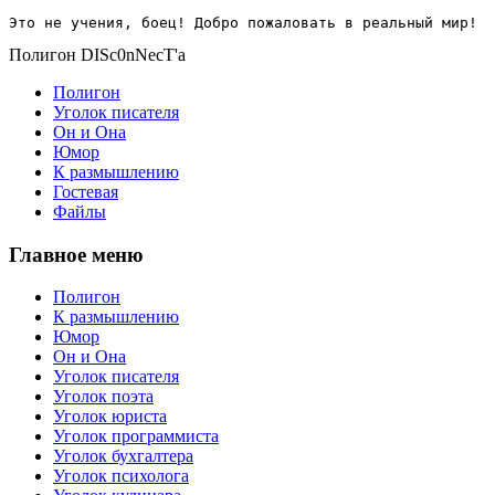
Это не учения, боец! Добро пожаловать в реальный мир!
Полигон DISc0nNecT'a
Полигон
Уголок писателя
Он и Она
Юмор
К размышлению
Гостевая
Файлы
Главное меню
Полигон
К размышлению
Юмор
Он и Она
Уголок писателя
Уголок поэта
Уголок юриста
Уголок программиста
Уголок бухгалтера
Уголок психолога