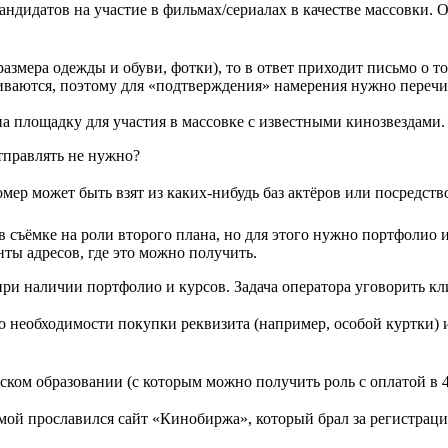
андидатов на участие в фильмах/сериалах в качестве массовки. 
азмера одежды и обуви, фотки), то в ответ приходит письмо о то
ливаются, поэтому для «подтверждения» намерения нужно перечис
а площадку для участия в массовке с известными кинозвездами.
отправлять не нужно?
мер может быть взят из каких-нибудь баз актёров или посредст
 в съёмке на роли второго плана, но для этого нужно портфолио
нты адресов, где это можно получить.
при наличии портфолио и курсов. Задача оператора уговорить кл
 о необходимости покупки реквизита (например, особой куртки) 
ом образовании (с которым можно получить роль с оплатой в 4
хемой прославился сайт «Кинобиржа», который брал за регистрац