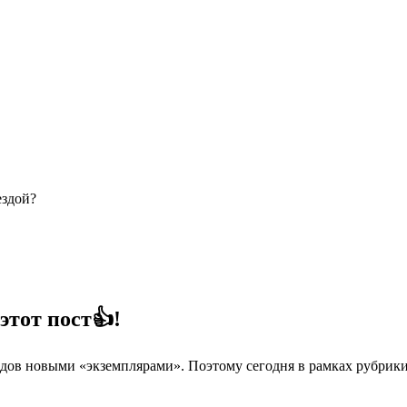
ездой?
этот пост👍!
одов новыми «экземплярами». Поэтому сегодня в рамках
рубрик