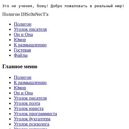
Это не учения, боец! Добро пожаловать в реальный мир!
Полигон DISc0nNecT'a
Полигон
Уголок писателя
Он и Она
Юмор
К размышлению
Гостевая
Файлы
Главное меню
Полигон
К размышлению
Юмор
Он и Она
Уголок писателя
Уголок поэта
Уголок юриста
Уголок программиста
Уголок бухгалтера
Уголок психолога