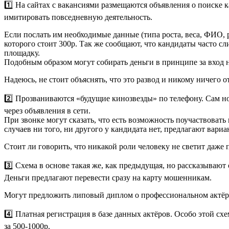
1️⃣ На сайтах с вакансиями размещаются объявления о поиске к
имитировать повседневную деятельность.
Если послать им необходимые данные (типа роста, веса, ФИО, р
которого стоит 300р. Так же сообщают, что кандидаты часто с
площадку.
Подобным образом могут собирать деньги в принципе за вход н
Надеюсь, не стоит объяснять, что это развод и никому ничего 
2️⃣ Прозваниваются «будущие кинозвезды» по телефону. Сам но
через объявления в сети.
При звонке могут сказать, что есть возможность поучаствовать
случаев ни того, ни другого у кандидата нет, предлагают вариа
Стоит ли говорить, что никакой роли человеку не светит даже 
3️⃣ Схема в основе такая же, как предыдущая, но рассказывают
Деньги предлагают перевести сразу на карту мошенникам.
Могут предложить липовый диплом о профессиональном актёрск
4️⃣ Платная регистрация в базе данных актёров. Особо этой с
за 500-1000р.