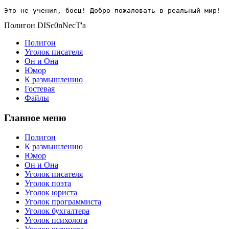
Это не учения, боец! Добро пожаловать в реальный мир!
Полигон DISc0nNecT'a
Полигон
Уголок писателя
Он и Она
Юмор
К размышлению
Гостевая
Файлы
Главное меню
Полигон
К размышлению
Юмор
Он и Она
Уголок писателя
Уголок поэта
Уголок юриста
Уголок программиста
Уголок бухгалтера
Уголок психолога