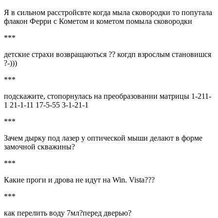
Я в сильном расстройсвте когда мыла сковородки то попутала
флакон Ферри с Кометом и кометом помыла сковородки
***
детские страхи возвращаються ?? когдп взрослым становишся
?-)))
***
подскажите, стопорнулась на преобразовании матрицы 1-211-
1 21-1-11 17-5-55 3-1-21-1
***
Зачем дырку под лазер у оптической мыши делают в форме
замочной скважины?
***
Какие проги и дрова не идут на Win. Vista???
***
как перелить воду 7мл?перед дверью?