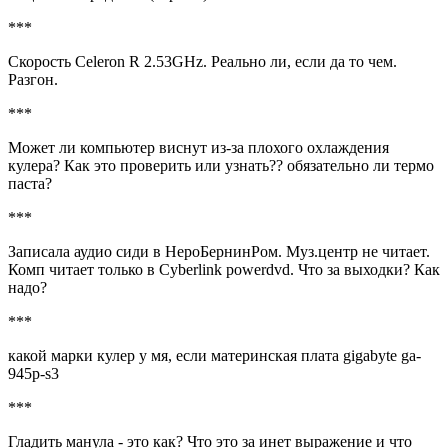
***
Скорость Celeron R 2.53GHz. Реально ли, если да то чем.
Разгон.
***
Может ли компьютер виснут из-за плохого охлаждения
кулера? Как это проверить или узнать?? обязательно ли термо
паста?
***
Записала аудио сиди в НероБернинРом. Муз.центр не читает.
Комп читает только в Cyberlink powerdvd. Что за выходки? Как
надо?
***
какой марки кулер у мя, если материнская плата gigabyte ga-
945p-s3
***
Гладить манула - это как? Что это за инет выражение и что