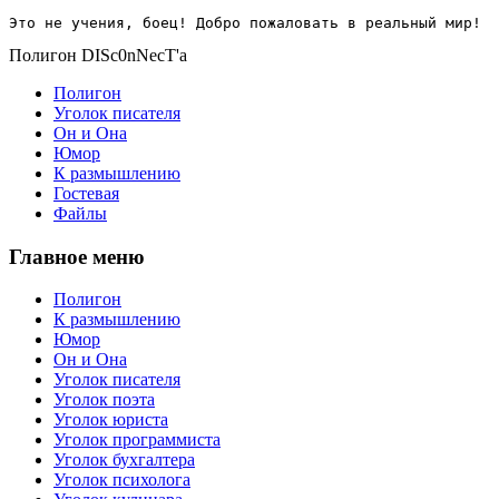
Это не учения, боец! Добро пожаловать в реальный мир!
Полигон DISc0nNecT'a
Полигон
Уголок писателя
Он и Она
Юмор
К размышлению
Гостевая
Файлы
Главное меню
Полигон
К размышлению
Юмор
Он и Она
Уголок писателя
Уголок поэта
Уголок юриста
Уголок программиста
Уголок бухгалтера
Уголок психолога