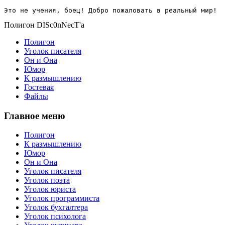
Это не учения, боец! Добро пожаловать в реальный мир!
Полигон DISc0nNecT'a
Полигон
Уголок писателя
Он и Она
Юмор
К размышлению
Гостевая
Файлы
Главное меню
Полигон
К размышлению
Юмор
Он и Она
Уголок писателя
Уголок поэта
Уголок юриста
Уголок программиста
Уголок бухгалтера
Уголок психолога