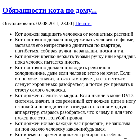
Обязанности кота по дому...
Опубликовано: 02.08.2011, 23:00
|
Печать
|
Кот должен защищать человека от комнатных растений.
Кот постоянно должен поддерживать человека в форме,
заставляя его непрестанно двигаться по квартире,
нагибаться, собирая ручки, карандаши, носки и т.д.
Кот должен крепко держать зубами ручку или карандаш,
пока человек пытается писать.
Кот постоянно должен проводить ревизию в
холодильнике, даже если человек этого не хочет. Если
он не хочет значит, что-то там прячет, и с эти что-то
следует хорошенько разобраться, а потом уж призвать к
ответу самого человека.
Кот должен следить за модой. Если нынче в моде DVD-
системы, значит, и современный кот должен идти в ногу
с эпохой и периодически заглядывать в новомодную
аппаратуру, стараясь разобраться, что к чему и для чего
нужен вот этот голубой провод.
Кот должен ночью каждый час проверять, не заползла
ли под одеяло человеку какая-нибудь змея.
Кот время от времени должен тренировать себя на