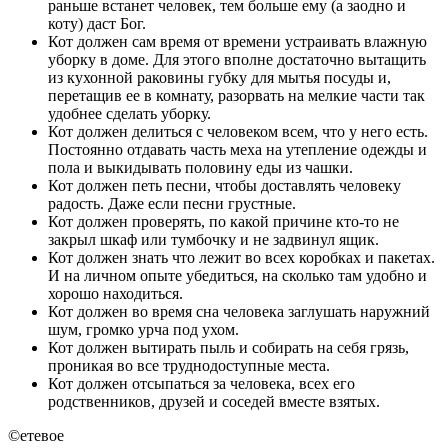
раньше встанет человек, тем больше ему (а заодно и
коту) даст Бог.
Кот должен сам время от времени устраивать влажную
уборку в доме. Для этого вполне достаточно вытащить
из кухонной раковины губку для мытья посуды и,
перетащив ее в комнату, разорвать на мелкие части так
удобнее сделать уборку.
Кот должен делиться с человеком всем, что у него есть.
Постоянно отдавать часть меха на утепление одежды и
пола и выкидывать половину еды из чашки.
Кот должен петь песни, чтобы доставлять человеку
радость. Даже если песни грустные.
Кот должен проверять, по какой причине кто-то не
закрыл шкаф или тумбочку и не задвинул ящик.
Кот должен знать что лежит во всех коробках и пакетах.
И на личном опыте убедиться, на сколько там удобно и
хорошо находиться.
Кот должен во время сна человека заглушать наружний
шум, громко урча под ухом.
Кот должен вытирать пыль и собирать на себя грязь,
проникая во все труднодоступные места.
Кот должен отсыпаться за человека, всех его
родственников, друзей и соседей вместе взятых.
©етевое