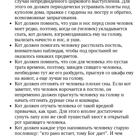
случай непредвиденного циркового выступления. Для
этого он должен периодически устраивать полеты под
куполом дома, прыжки с гардины на люстру и обратно,
всевозможные запрыгивания.
Кот должен помнить, что уши и нос перед сном человек
моет редко, поэтому, когда он (человек) укладывается
спать, кот должен, взгромоздившись ему на голову,
вылизать начисто и нос, и уши.
Кот должен помогать человеку расстилать постель,
внимательно наблюдая, чтобы под простыней не
оказалось никаких предметов.
Кот должен помнить, что сон для человека это пустая
трата времени, поэтому, завидев спящего человека,
необходимо тут же его разбудить, прыгнув со шкафа ему
на живот, а еще лучше на голову.
Кот должен отгонять от человека плохие сны. Если кот
заметит, что человек ворочается в постели, он
непременно должен прыгнуть человеку на голову и
начать отгонять дурные сны и кошмары.
Кот должен отучать человека от такой вредной
привычки, как храп. Для этого вполне достаточное
сунуть лапу или же свой пушистый хвост в открытый
рот храпящего человека.
Кот должен каждое утро напоминать человеку старую
пословицу: "кто рано встает, тому Бог дает". И чем