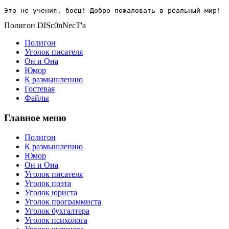
Это не учения, боец! Добро пожаловать в реальный мир!
Полигон DISc0nNecT'a
Полигон
Уголок писателя
Он и Она
Юмор
К размышлению
Гостевая
Файлы
Главное меню
Полигон
К размышлению
Юмор
Он и Она
Уголок писателя
Уголок поэта
Уголок юриста
Уголок программиста
Уголок бухгалтера
Уголок психолога