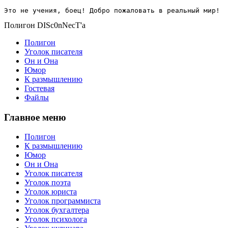
Это не учения, боец! Добро пожаловать в реальный мир!
Полигон DISc0nNecT'a
Полигон
Уголок писателя
Он и Она
Юмор
К размышлению
Гостевая
Файлы
Главное меню
Полигон
К размышлению
Юмор
Он и Она
Уголок писателя
Уголок поэта
Уголок юриста
Уголок программиста
Уголок бухгалтера
Уголок психолога