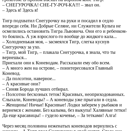
– СНЕГУРОЧКА! СНЕ-ГУ-РОЧ-КА!!! – звал он.
– Здесь я! Здесь я!
Тигр подхватил Снегурочку на руки и посадил в седло
впереди себя. Ни Добрые Селяне, ни Служители Культа не
осмелились остановить Тигра Львовича. Они его и ребенком-
то боялись. А уж взрослого-то вообще до жидкого кала...
– Холодненькая моя, – засмеялся Тигр, слегка куснув
Снегурочку за ухо.
– Тигр, мой Тигр, – плакала Снегурочка, я знала, что ты
вернешься...
Приехали они к Коневодам. Рассказали ему обо всем.
– А много жен на острове, – поинтересовался Главный
Коневод.
– Да полсотни, наверное...
– А красивые они?
– Синяя Борода лучших отбирал.
– Полсотни бесхозных теток! Красивых, неоприходованных.
Слыхали, Коневоды? – А коневоды уже прыгали в седла.
– Женщины! Ничьи! Красивые! Лодки заберем у рыбаков и
вернемся с женами. Без калыма, без выкупа! Халявные тетки!
Да еще красавицы! – гудело кочевье, – За тетками! Алга!
Через месяц половина неженатых коневодов вернулись с