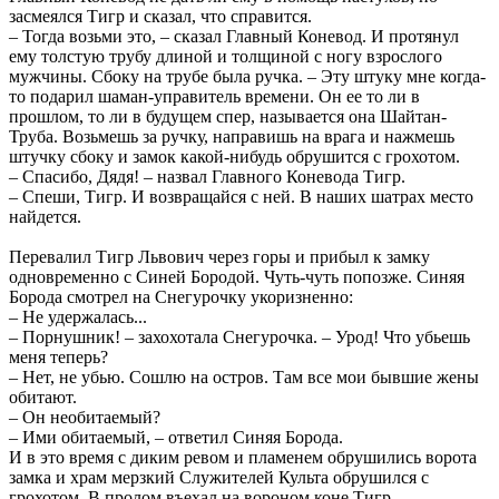
засмеялся Тигр и сказал, что справится.
– Тогда возьми это, – сказал Главный Коневод. И протянул
ему толстую трубу длиной и толщиной с ногу взрослого
мужчины. Сбоку на трубе была ручка. – Эту штуку мне когда-
то подарил шаман-управитель времени. Он ее то ли в
прошлом, то ли в будущем спер, называется она Шайтан-
Труба. Возьмешь за ручку, направишь на врага и нажмешь
штучку сбоку и замок какой-нибудь обрушится с грохотом.
– Спасибо, Дядя! – назвал Главного Коневода Тигр.
– Спеши, Тигр. И возвращайся с ней. В наших шатрах место
найдется.
Перевалил Тигр Львович через горы и прибыл к замку
одновременно с Синей Бородой. Чуть-чуть попозже. Синяя
Борода смотрел на Снегурочку укоризненно:
– Не удержалась...
– Порнушник! – захохотала Снегурочка. – Урод! Что убьешь
меня теперь?
– Нет, не убью. Сошлю на остров. Там все мои бывшие жены
обитают.
– Он необитаемый?
– Ими обитаемый, – ответил Синяя Борода.
И в это время с диким ревом и пламенем обрушились ворота
замка и храм мерзкий Служителей Культа обрушился с
грохотом. В пролом въехал на вороном коне Тигр.