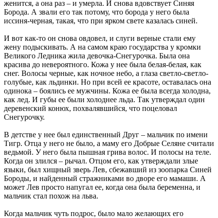
женится, а она раз – и умерла. И снова вдовствует Синяя
Борода. А звали его так потому, что борода у него была
иссиня-черная, такая, что при ярком свете казалась синей.
И вот как-то он снова овдовел, и слуги верные стали ему
жену подыскивать. А на самом краю государства у кромки
Великого Ледника жила девочка-Снегурочка. Была она
красива до невероятного. Кожа у нее была белая-белая, как
снег. Волосы черные, как ночное небо, а глаза светло-светло-
голубые, как льдинки. Но при всей ее красоте, оставалась она
одинока – боялись ее мужчины. Кожа ее была всегда холодна,
как лед. И губы ее были холоднее льда. Так утверждал один
деревенский конюх, похвалявшийся, что поцеловал
Снегурочку.
В детстве у нее был единственный Друг – мальчик по имени
Тигр. Отца у него не было, а маму его Добрые Селяне считали
ведьмой. У него была пышная грива волос. И полосы на теле.
Когда он злился – рычал. Отцом его, как утверждали злые
языки, был хищный зверь Лев, сбежавший из зоопарка Синей
Бороды, и найденный стражниками во дворе его мамаши. А
может Лев просто напугал ее, когда она была беременна, и
мальчик стал похож на льва.
Когда мальчик чуть подрос, было мало желающих его