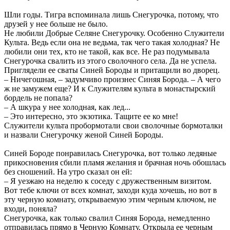
Шли годы. Тигра вспоминала лишь Снегурочка, потому, что
друзей у нее больше не было.
Не любили Добрые Селяне Снегурочку. Особенно Служители
Культа. Ведь если она не ведьма, так чего такая холодная? Не
любили они тех, кто не такой, как все. Не раз подумывала
Снегурочка свалить из этого сволочного села. Да не успела.
Приглядели ее сваты Синей Бороды и притащили во дворец.
– Ничегошная, – задумчиво произнес Синяя Борода. – А чего
ж не замужем еще? И к Служителям культа в монастырский
бордель не попала?
– А шкура у нее холодная, как лед...
– Это интересно, это экзотика. Тащите ее ко мне!
Служители культа пробормотали свои сволочные бормоталки
и назвали Снегурочку женой Синей Бороды.
Синей Бороде понравилась Снегурочка, вот только ледяные
прикосновения сбили пламя желания и брачная ночь обошлась
без сношений. На утро сказал он ей:
– Я уезжаю на неделю к соседу с дружественным визитом.
Вот тебе ключи от всех комнат, заходи куда хочешь, но вот в
эту черную комнату, открываемую этим черным ключом, не
входи, поняла?
Снегурочка, как только свалил Синяя Борода, немедленно
отправилась прямо в Черную Комнату. Открыла ее черным