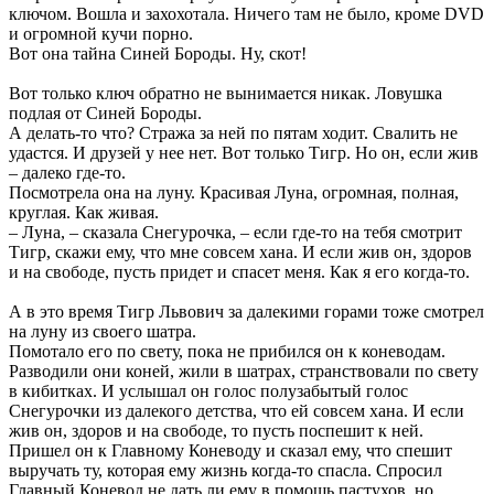
ключом. Вошла и захохотала. Ничего там не было, кроме DVD
и огромной кучи порно.
Вот она тайна Синей Бороды. Ну, скот!
Вот только ключ обратно не вынимается никак. Ловушка
подлая от Синей Бороды.
А делать-то что? Стража за ней по пятам ходит. Свалить не
удастся. И друзей у нее нет. Вот только Тигр. Но он, если жив
– далеко где-то.
Посмотрела она на луну. Красивая Луна, огромная, полная,
круглая. Как живая.
– Луна, – сказала Снегурочка, – если где-то на тебя смотрит
Тигр, скажи ему, что мне совсем хана. И если жив он, здоров
и на свободе, пусть придет и спасет меня. Как я его когда-то.
А в это время Тигр Львович за далекими горами тоже смотрел
на луну из своего шатра.
Помотало его по свету, пока не прибился он к коневодам.
Разводили они коней, жили в шатрах, странствовали по свету
в кибитках. И услышал он голос полузабытый голос
Снегурочки из далекого детства, что ей совсем хана. И если
жив он, здоров и на свободе, то пусть поспешит к ней.
Пришел он к Главному Коневоду и сказал ему, что спешит
выручать ту, которая ему жизнь когда-то спасла. Спросил
Главный Коневод не дать ли ему в помощь пастухов, но