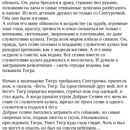
обижать. Он, рыча бросался в драку, страшно бил руками,
похожими на лапы и самые отвязанные хулиганы разбегались
в панике. Из всех детишек дружил он только со Снегурочкой.
Оба они были изгоями.
А потом его маму обвинили в колдовстве (за худобу, огромные
злые глаза, красоту, трезвость и отказ сношаться не только с
конюхами, скотниками, лворниками и плотниками, но даже
служителями культа). Тигра всем миром избили и связали. Он,
правда, трех селян поломал и младшему служителю культа бок
разодрал крепкими, как у медведя когтями. А его маму
осудили и сожгли, как ведьму. Все селяне вместе со
служителями культа радовались и веселились. И думали о
завтрашнем развлечении – сжечь отродье ведьмы, как
называли Тигра.
Ночью к маленькому Тигру пробралась Снегурочка, принесла
нож, и сказала, «Беги, Тигр. Ты единственный друг мой, вот и
беги!» Тигр перерезал веревки, спрятал нож под одеждой, и
стал ждать. А когда пришли утром Добрые Селяне его жечь во
главе со служителем культа, зарезал он троих селян и одного
служителя и подался в бега.
Добрые селяне пытались затравить его собаками, но самые
свирепые псы, поджав хвосты и скуля, отказывались
преследовать Тигра. Ушел Тигр куда глаза глядят. Хоть и был
он могуч и опасен, но был он совсем ребенком....