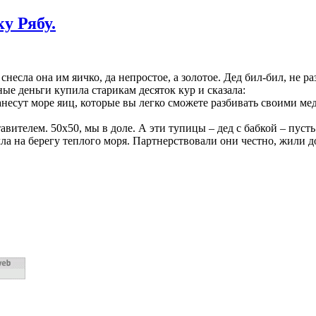
у Рябу.
снесла она им яичко, да непростое, а золотое. Дед бил-бил, не р
ые деньги купила старикам десяток кур и сказала:
нанесут море яиц, которые вы легко сможете разбивать своими м
авителем. 50х50, мы в доле. А эти тупицы – дед с бабкой – пуст
ла на берегу теплого моря. Партнерствовали они честно, жили д