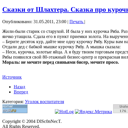
Сказки от Шлахтера. Сказка про курочк
Опубликовано: 31.05.2011, 23:00
|
Печать
|
Жили-были старик со старухой. И была у них курочка Ряба. Раз 
яичко утащила. Сдала его в пункт приемки золота. На вырученн
– Берите десяток кур, дайте мне одну курочку Рябу. Куры вам 
Отдали дед с бабкой мышке курочку Рябу. А мышка сказала:
– Неси, курочка, золотые яйца. А я буду твоим торговым предст
Рябы появился свой 80-этажный бизнес-центр и прекрасная вил
Мораль: не мечите перед свиньями бисер, мечите просо.
Источник
Назад
Вперед
Категория:
Уголок воспитателя
Copyright © 2004 DISc0nNecT.
All Rights Reserved.