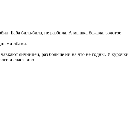
азбил. Баба била-била, не разбила. А мышка бежала, золотое
едными лбами.
ь чавкают яичницей, раз больше ни на что не годны. У курочки
олго и счастливо.