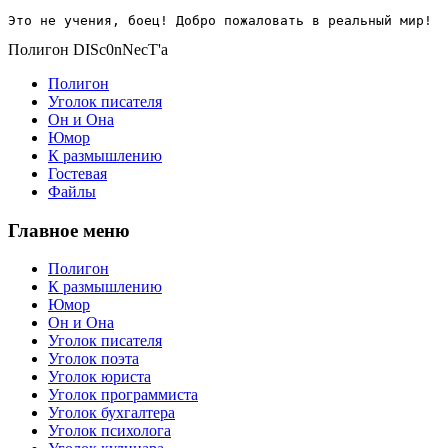
Это не учения, боец! Добро пожаловать в реальный мир!
Полигон DISc0nNecT'a
Полигон
Уголок писателя
Он и Она
Юмор
К размышлению
Гостевая
Файлы
Главное меню
Полигон
К размышлению
Юмор
Он и Она
Уголок писателя
Уголок поэта
Уголок юриста
Уголок программиста
Уголок бухгалтера
Уголок психолога