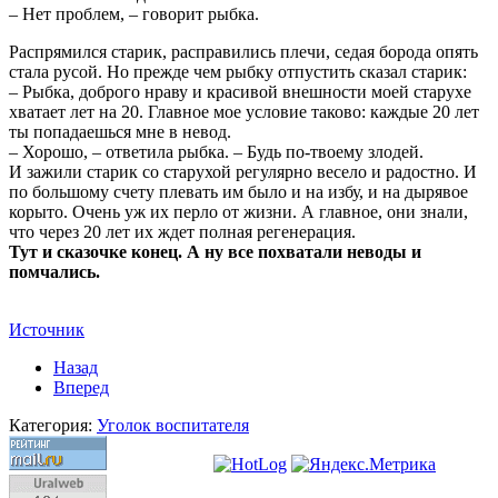
– Нет проблем, – говорит рыбка.
Распрямился старик, расправились плечи, седая борода опять
стала русой. Но прежде чем рыбку отпустить сказал старик:
– Рыбка, доброго нраву и красивой внешности моей старухе
хватает лет на 20. Главное мое условие таково: каждые 20 лет
ты попадаешься мне в невод.
– Хорошо, – ответила рыбка. – Будь по-твоему злодей.
И зажили старик со старухой регулярно весело и радостно. И
по большому счету плевать им было и на избу, и на дырявое
корыто. Очень уж их перло от жизни. А главное, они знали,
что через 20 лет их ждет полная регенерация.
Тут и сказочке конец. А ну все похватали неводы и
помчались.
Источник
Назад
Вперед
Категория:
Уголок воспитателя