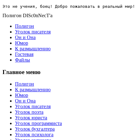
Это не учения, боец! Добро пожаловать в реальный мир!
Полигон DISc0nNecT'a
Полигон
Уголок писателя
Он и Она
Юмор
К размышлению
Гостевая
Файлы
Главное меню
Полигон
К размышлению
Юмор
Он и Она
Уголок писателя
Уголок поэта
Уголок юриста
Уголок программиста
Уголок бухгалтера
Уголок психолога