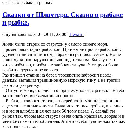
Сказка о рыбаке и рыбке.
Сказки от Шлахтера. Сказка о рыбаке
и рыбке.
Опубликовано: 31.05.2011, 23:00
|
Печать
|
Жили-были старик со старухой у самого синего моря.
Промышлял старик рыбалкой. Причем не просто рыбалкой с
удочкой или спиннингом, а браконьерствовал сетями. Но не
шло ему впрок нарушение законодательства. Была у него
хилая избушка, в избушке злобная старуха. У старухи было
разбитое деревянное корыто.
Раз пришел старик на берег, троекратно забросил невод,
дважды вытащил традиционную морскую тину, а на третий
раз золотую рыбку.
– Отпусти меня, старче! – говорит ему золотая рыбка. – Я тебе
за это любое твое желание исполню.
– Рыбка, – говорит старче, – потребности мои невелики, но
еще меньше возможности. Была моя старуха добрая, красивая
и в меня влюбленная лет эдак 50 тому назад. А сделай ты
рыбка так, чтобы моя старуха была опять красивая, добрая и в
меня без памяти влюбленная. А я чтоб себя чувствовал так же,
как полвека назад.