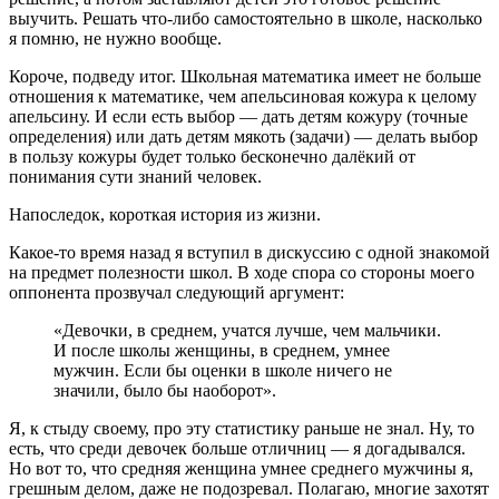
выучить. Решать что-либо самостоятельно в школе, насколько
я помню, не нужно вообще.
Короче, подведу итог. Школьная математика имеет не больше
отношения к математике, чем апельсиновая кожура к целому
апельсину. И если есть выбор — дать детям кожуру (точные
определения) или дать детям мякоть (задачи) — делать выбор
в пользу кожуры будет только бесконечно далёкий от
понимания сути знаний человек.
Напоследок, короткая история из жизни.
Какое-то время назад я вступил в дискуссию с одной знакомой
на предмет полезности школ. В ходе спора со стороны моего
оппонента прозвучал следующий аргумент:
«Девочки, в среднем, учатся лучше, чем мальчики.
И после школы женщины, в среднем, умнее
мужчин. Если бы оценки в школе ничего не
значили, было бы наоборот».
Я, к стыду своему, про эту статистику раньше не знал. Ну, то
есть, что среди девочек больше отличниц — я догадывался.
Но вот то, что средняя женщина умнее среднего мужчины я,
грешным делом, даже не подозревал. Полагаю, многие захотят