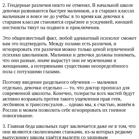
2. Гендерные различия никто не отменял. В начальной школе
девочки развиваются быстрее мальчиков, а в старших классах
мальчикам и вовсе не до учёбы: в то время как девочки к
старшим классам становятся серьёзнее и усидчивей, юношей
инстинкты тянут на подвиги и приключения.
Это общеизвестный факт, любой адекватный психолог сможет
вам это подтвердить. Между полами есть различия, и
игнорировать эти различия можно только ценой изувеченной
психики школьников. Мальчики и девочки должны понимать,
что они разные, иначе вырастут они не мужчинами и
женщинами, а потерянными существами неопределённого
пола с потухшими глазами.
Поэтому введение раздельного обучения — мальчики
отдельно, девочки отдельно — то, что доктор прописал для
современной школоты. Конечно, толерасты всех мастей будут
активно возражать против такого ущемления прав геев,
лесбиянок и транссексуалов… однако мы, к счастью, живём в
России и можем позволить себе игнорировать их гневное
повизгивание.
3. Главная беда школьных парт заключается даже не в том, что
они являются сколиозными станками, из-за которых редкому
выпускнику школы удаётся вылезти со здоровым