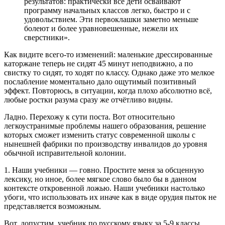
результатов: практически все дети осваивают
программу начальных классов легко, быстро и с
удовольствием. Эти первоклашки заметно меньше
болеют и более уравновешенные, нежели их
сверстники».
Как видите всего-то изменений: маленькие дрессированные
каторжане теперь не сидят 45 минут неподвижно, а по
свистку то сидят, то ходят по классу. Однако даже это мелкое
послабление моментально дало ощутимый позитивный
эффект. Повторюсь, в ситуации, когда плохо абсолютно всё,
любые ростки разума сразу же отчётливо видны.
Ладно. Перехожу к сути поста. Вот относительно
легкоустранимые проблемы нашего образования, решение
которых сможет изменить статус современной школы с
нынешней фабрики по производству инвалидов до уровня
обычной исправительной колонии.
1. Наши учебники — говно. Простите меня за обсценную
лексику, но иное, более мягкое слово было бы в данном
контексте откровенной ложью. Наши учебники настолько
убоги, что использовать их иначе как в виде орудия пыток не
представляется возможным.
Вот, допустим, учебник по русскому языку за 5-9 классы