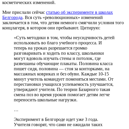
косметических изменений.
Мне прислали сейчас
статью об эксперименте в школах
Белгорода
. Вся суть «революционных» изменений
заключается в том, что детям немного смягчили условия того
концлагеря, в котором они пребывают. Цитирую:
«Суть методики в том, чтобы неусидчивость детей
использовать во благо учебного процесса. И
теперь на уроках разрешается громко
разговаривать и ходить по классу, школьники
могут вдоволь изучать стены и потолок, где
развешаны обучающие плакаты. Половина класса
пишет сидя, половина — стоя за конторками, на
массажных ковриках и без обуви. Каждые 10-15
минут учитель командует поменяться местами. От
перестановки учащихся успеваемость улучшается,
утверждают учителя. По теории Базарного такая
смена поз во время уроков помогает детям легче
переносить школьные нагрузки.
…
Эксперимент в Белгороде идет уже 3 года.
Учителя говорят, что сами не ожидали таких