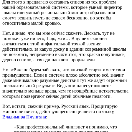
Для этого я предлагаю составить список из тех проблем
нашей образовательной системы, которые умный директор
школы или умный региональный министр образования
смогут решить пусть не совсем бескровно, но хотя бы
относительно малой кровью.
Нет, я знаю, что вы мне сейчас скажете. Дескать, тут не
поможет уже ничего, Г-дь, жги… В душе я склонен
согласиться с этой инфантильной точкой зрения:
действительно, за какую доску в здании современной школы
ни возьмись, непременно выяснится, что краска облупилась,
дерево сгнило, а гвозди насквозь проржавели.
Но всё же не будем забывать, что «низкий старт» имеет свои
преимущества. Если в системе плохо абсолютно всё, значит,
даже минимально разумные действия тут же дадут огромный
положительный результат. Ведь они нанесут школоте
значительно меньше вреда, чем те изощрённые истязательства,
которым подвергают сейчас детей обычные педагоги.
Вот, кстати, свежий пример. Русский язык. Процитирую
живого лигвиста, действующего специалиста по языку,
Владимира Плунгяна
:
«Как профессиональный лингвист я понимаю, что