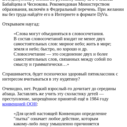
Бабайцева и Чеснокова. Рекомендован Министерством
образования, включён в Федеральный перечень. При желании
вы без труда найдёте его в Интернете в формате DjVu.
Открываем наугад:
«Слова могут объединяться в словосочетания.
В состав словосочетаний входит не менее двух
самостоятельных слов: мирное небо; жить в мире;
земля и небо; быстро, но хорошо и др.
Словосочетание — это соединение двух и более
самостоятельных слов, связанных между собой по
смыслу и грамматически…»
Спрашивается, будет психически здоровый пятиклассник с
интересом вчитываться в эту нудятину?
Очевидно, нет. Редкий взрослый-то дочитает до середины
абзаца. Заставлять же учить эту схоластику детей —
преступление, запрещённое принятой ещё в 1984 году
конвенцией ООН
:
«Для целей настоящей Конвенции определение
"пытка" означает любое действие, которым
какому-либо лицу умышленно причиняется