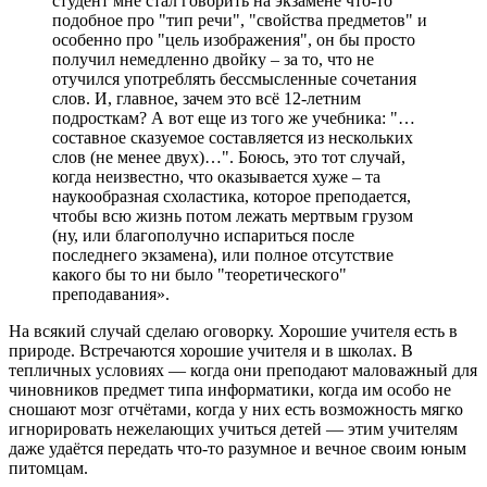
студент мне стал говорить на экзамене что-то
подобное про "тип речи", "свойства предметов" и
особенно про "цель изображения", он бы просто
получил немедленно двойку – за то, что не
отучился употреблять бессмысленные сочетания
слов. И, главное, зачем это всё 12-летним
подросткам? А вот еще из того же учебника: "…
составное сказуемое составляется из нескольких
слов (не менее двух)…". Боюсь, это тот случай,
когда неизвестно, что оказывается хуже – та
наукообразная схоластика, которое преподается,
чтобы всю жизнь потом лежать мертвым грузом
(ну, или благополучно испариться после
последнего экзамена), или полное отсутствие
какого бы то ни было "теоретического"
преподавания».
На всякий случай сделаю оговорку. Хорошие учителя есть в
природе. Встречаются хорошие учителя и в школах. В
тепличных условиях — когда они преподают маловажный для
чиновников предмет типа информатики, когда им особо не
сношают мозг отчётами, когда у них есть возможность мягко
игнорировать нежелающих учиться детей — этим учителям
даже удаётся передать что-то разумное и вечное своим юным
питомцам.