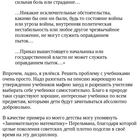
сильная боль или страдание…
…Никакие исключительные обстоятельства,
какими бы они ни были, будь то состояние войны
или угроза войны, внутренняя политическая
нестабильность или любое другое чрезвычайное
положение, не могут служить оправданием
пыток…
…Приказ вышестоящего начальника или
государственной власти не может служить
оправданием пыток…»
Впрочем, ладно, я увлёкся. Решить проблему с учебниками
очень просто. Надо разогнать на пенсию жиреющую на
утверждении учебников мафию зануд и разрешить учителям
выбирать себе учебники самостоятельно. Благо в природе
таки существуют хорошие, интересные учебники по всем
предметам, которыми дети будут зачитываться абсолютно
добровольно.
В качестве примера из моего детства могу упомянуть
«Занимательную математику» Перельмана, благодаря которой
целые поколения советских детей плотно подсели в своё
время на эту дисциплину.