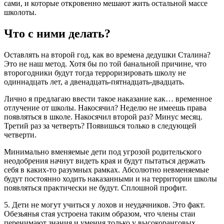
сами, и которые откровенно мешают жить остальной массе
школоты.
Что с ними делать?
Оставлять на второй год, как во времена дедушки Сталина?
Это не наш метод. Хотя бы по той банальной причине, что
второгодники будут тогда терроризировать школу не
одиннадцать лет, а двенадцать-пятнадцать-двадцать.
Лично я предлагаю ввести такое наказание как… временное
отлучение от школы. Накосячил? Неделю не имеешь права
появляться в школе. Накосячил второй раз? Минус месяц.
Третий раз за четверть? Появишься только в следующей
четверти.
Минимально вменяемые дети под угрозой родительского
неодобрения начнут видеть края и будут пытаться держать
себя в каких-то разумных рамках. Абсолютно невменяемые
будут постоянно ходить наказанными и на территории школы
появляться практически не будут. Сплошной профит.
5. Дети не могут учиться у лохов и неудачников. Это факт.
Обезьянья стая устроена таким образом, что члены стаи
перенимают знания и умения только у высокоранговых