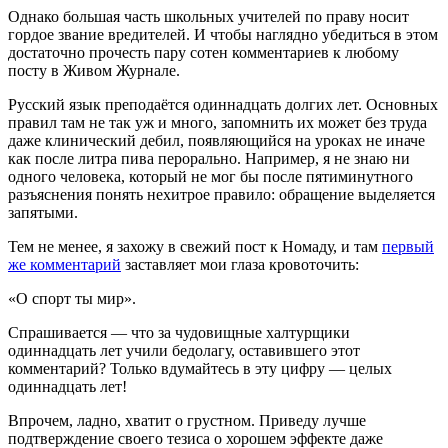
Однако большая часть школьных учителей по праву носит
гордое звание вредителей. И чтобы наглядно убедиться в этом
достаточно прочесть пару сотен комментариев к любому
посту в Живом Журнале.
Русский язык преподаётся одиннадцать долгих лет. Основных
правил там не так уж и много, запомнить их может без труда
даже клинический дебил, появляющийся на уроках не иначе
как после литра пива перорально. Например, я не знаю ни
одного человека, который не мог бы после пятиминутного
разъяснения понять нехитрое правило: обращение выделяется
запятыми.
Тем не менее, я захожу в свежий пост к Номаду, и там
первый
же комментарий
заставляет мои глаза кровоточить:
«О спорт ты мир».
Спрашивается — что за чудовищные халтурщики
одиннадцать лет учили бедолагу, оставившего этот
комментарий? Только вдумайтесь в эту цифру — целых
одиннадцать лет!
Впрочем, ладно, хватит о грустном. Приведу лучше
подтверждение своего тезиса о хорошем эффекте даже