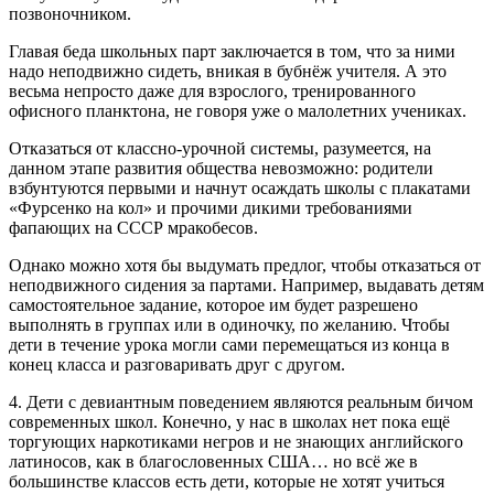
позвоночником.
Главая беда школьных парт заключается в том, что за ними
надо неподвижно сидеть, вникая в бубнёж учителя. А это
весьма непросто даже для взрослого, тренированного
офисного планктона, не говоря уже о малолетних учениках.
Отказаться от классно-урочной системы, разумеется, на
данном этапе развития общества невозможно: родители
взбунтуются первыми и начнут осаждать школы с плакатами
«Фурсенко на кол» и прочими дикими требованиями
фапающих на СССР мракобесов.
Однако можно хотя бы выдумать предлог, чтобы отказаться от
неподвижного сидения за партами. Например, выдавать детям
самостоятельное задание, которое им будет разрешено
выполнять в группах или в одиночку, по желанию. Чтобы
дети в течение урока могли сами перемещаться из конца в
конец класса и разговаривать друг с другом.
4. Дети с девиантным поведением являются реальным бичом
современных школ. Конечно, у нас в школах нет пока ещё
торгующих наркотиками негров и не знающих английского
латиносов, как в благословенных США… но всё же в
большинстве классов есть дети, которые не хотят учиться