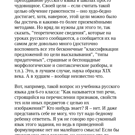
преподавание русского языка в школах просто
чудовищное. Своей цели – если считать такой
целью обучение грамотности – оно худо-бедно
достигает, хотя, наверное, этой цели можно было
бы достичь и какими-то более приземлёнными
методами. Но вряд ли нужны для этого те, так
сказать, "теоретические сведения", которые на
уроках русского сообщаются, а сообщается их на
самом деле довольно много (достаточно
воспомнить все эти бесконечные "классификации
предложений по цели высказывания", "типы
придаточных", страшные и беспощадные
морфологические и синтаксические разборы, и
т.п.). Это, в лучшем случае, наука образца XIX
века. А в худшем – вообще неизвестно что.
Вот, например, такой вопрос из учебника русского
языка для 6-го класса: "Как называется тип речи,
строящийся на перечислении признаков, свойств
тех или иных предметов с целью их
изображения?" Кто нибудь знает? Я – нет. И даже
представить себе не могу, что тут надо бедному
ребенку ответить. Я уж не говорю про суконный
язык этого задания, но ведь в приведенной
формулировке нет ни малейшего смысла! Если бы