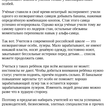
особей.
Учёные ставили в своё время нехитрый эксперимент: учили
одного из низкоранговых самцов добывать бананы, нажимая
определённую комбинацию кнопок. Стая этого самца
успешно игнорировала. Однако когда учёные учили тому же
самому одного из лидеров стаи, остальные обезьяны
моментально перенимали навык у альфа-самца.
Так вот. Учителя в современной российской школе — это
низкоранговые особи, лузеры. Мало зарабатывают, не имеют
никакой власти, носят дешёвую одежду, постоянно ноют,
закатывают бессильные истерики перед детьми… список
можете продолжить сами.
Учиться у таких ребёнок при всём желании не может:
инстинкты не дают. Чтобы добиться внимания ребёнка нужно
статус учителя поднять, причём поднять сильно. И банальное
повышение зарплаты тут особо не поможет: хорошо
зарабатывающий лузер так и останется хорошо
зарабатывающим лузером. Изменить людей деньгами можно
разве что в худшую сторону.
Поэтому я предлагаю набирать учителей из числа успешных
руководителей, бизнесменов, элитных специалистов и прочих