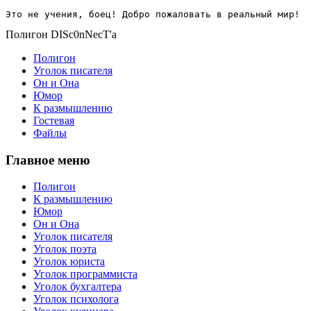
Это не учения, боец! Добро пожаловать в реальный мир!
Полигон DISc0nNecT'a
Полигон
Уголок писателя
Он и Она
Юмор
К размышлению
Гостевая
Файлы
Главное меню
Полигон
К размышлению
Юмор
Он и Она
Уголок писателя
Уголок поэта
Уголок юриста
Уголок программиста
Уголок бухгалтера
Уголок психолога