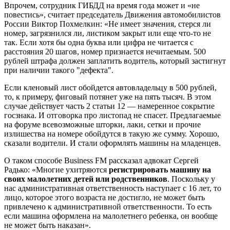
Впрочем, сотрудник ГИБДД на время года может и «не
повестись», считает председатель Движения автомобилистов
России Виктор Похмелкин: «Не имеет значения, стерся ли
номер, загрязнился ли, листиком закрыт или еще что-то не
так. Если хотя бы одна буква или цифра не читается с
расстояния 20 шагов, номер признается нечитаемым. 500
рублей штрафа должен заплатить водитель, который застигнут
при наличии такого "дефекта".
Если кленовый лист обойдется автовладельцу в 500 рублей,
то, к примеру, фиговый потянет уже на пять тысяч. В этом
случае действует часть 2 статьи 12 — намеренное сокрытие
госзнака. И отговорка про листопад не спасет. Предлагаемые
на форуме всевозможные шторки, лаки, сетки и прочие
излишества на номере обойдутся в такую же сумму. Хорошо,
сказали водители. И стали оформлять машины на младенцев.
О таком способе Business FM рассказал адвокат Сергей
Радько: «Многие ухитряются
регистрировать машину на
своих малолетних детей или родственников
. Поскольку у
нас административная ответственность наступает с 16 лет, то
лицо, которое этого возраста не достигло, не может быть
привлечено к административной ответственности. То есть
если машина оформлена на малолетнего ребенка, он вообще
не может быть наказан».