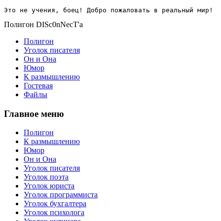
Это не учения, боец! Добро пожаловать в реальный мир!
Полигон DISc0nNecT'a
Полигон
Уголок писателя
Он и Она
Юмор
К размышлению
Гостевая
Файлы
Главное меню
Полигон
К размышлению
Юмор
Он и Она
Уголок писателя
Уголок поэта
Уголок юриста
Уголок программиста
Уголок бухгалтера
Уголок психолога