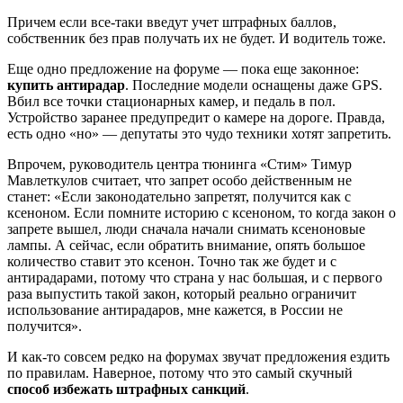
Причем если все-таки введут учет штрафных баллов,
собственник без прав получать их не будет. И водитель тоже.
Еще одно предложение на форуме — пока еще законное:
купить антирадар
. Последние модели оснащены даже GPS.
Вбил все точки стационарных камер, и педаль в пол.
Устройство заранее предупредит о камере на дороге. Правда,
есть одно «но» — депутаты это чудо техники хотят запретить.
Впрочем, руководитель центра тюнинга «Стим» Тимур
Мавлеткулов считает, что запрет особо действенным не
станет: «Если законодательно запретят, получится как с
ксеноном. Если помните историю с ксеноном, то когда закон о
запрете вышел, люди сначала начали снимать ксеноновые
лампы. А сейчас, если обратить внимание, опять большое
количество ставит это ксенон. Точно так же будет и с
антирадарами, потому что страна у нас большая, и с первого
раза выпустить такой закон, который реально ограничит
использование антирадаров, мне кажется, в России не
получится».
И как-то совсем редко на форумах звучат предложения ездить
по правилам. Наверное, потому что это самый скучный
способ избежать штрафных санкций
.