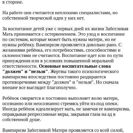
в стороне.
На работе они считаются неплохими специалистами, но
собственной творческой идеи у них нет.
За воспитание детей уже с первых дней их жизни Заботливая
Мать принимается с остервенением. Это уход и воспитание
по системам, которые может быть нужны матери, но не
нужны ребёнку. Вампиризм проявляется довольно рано. С
желаниями ребёнка, его потребностями, способностями и
склонностями не считаются. Воспитание идет или по пути
принуждения или в условиях повышенной моральной
ответственности.
Основные воспитательные слова
"должен" и "нельзя"
. Жертвы такого психологического
вампиризма впоследствии постоянно раздираются
противоречиями между "должен" и "нельзя". Но сначала
внешне все выглядит благополучно.
Ребёнок смиряется и постоянно выполняет волю матери,
осознанно или неосознанно стремясь уйти из-под опеки.
Иногда ребёнок идеализирует мать, не замечая ее вампиризма,
оправдывая репрессивные меры, закрывая глаза на ад в
собственной душе.
Вампиризм Заботливой Матери проявляется со всей силой,