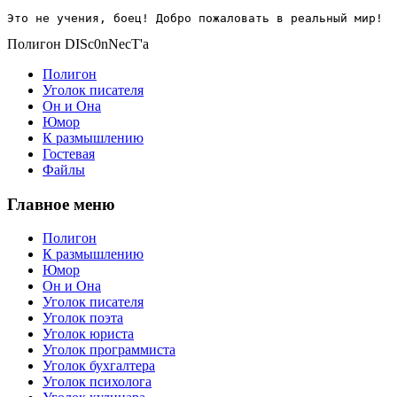
Это не учения, боец! Добро пожаловать в реальный мир!
Полигон DISc0nNecT'a
Полигон
Уголок писателя
Он и Она
Юмор
К размышлению
Гостевая
Файлы
Главное меню
Полигон
К размышлению
Юмор
Он и Она
Уголок писателя
Уголок поэта
Уголок юриста
Уголок программиста
Уголок бухгалтера
Уголок психолога