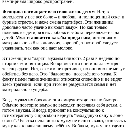
вампиризма широко распространён.
Женщина посвящает всю свою жизнь детям
. Нет, в
молодости у нее все было – и любовь, и полноценный секс, и
бурные страсти, и даже смена партнёров. Эти женщины
довольно часто удачно выходят замуж. Но как только
появляются дети, вся их любовь и забота переключается на
детей.
Муж становится как-бы придатком
, источником
материального благополучия, коровой, за которой следует
ухаживать, так как она дает молоко.
Эти женщины "дарят" мужьям близость 2 раза в неделю по
вторникам и пятницам. Во время этого они иногда смотрят
телепередачи. Нет, секс им не противен, но они вполне могут
обойтись без него. Это "баловство" несерьёзного мужа. К
факту измен такие женщины относятся спокойно и не видят
здесь трагедии, если при этом не разрушается семья и нет
материального ущерба.
Когда мужья их бросают, они смиряются довольно быстро.
Обычно повторно замуж не выходят, посвящая себя детям, а
потом внукам. Иногда приходят на консультацию к
психотерапевту с просьбой вернуть "заблудшую овцу в лоно
семьи". Чувства ненависти к мужу не испытывают, относясь к
мужу как к нашалившему ребёнку. Вобщем, муж у них где-то