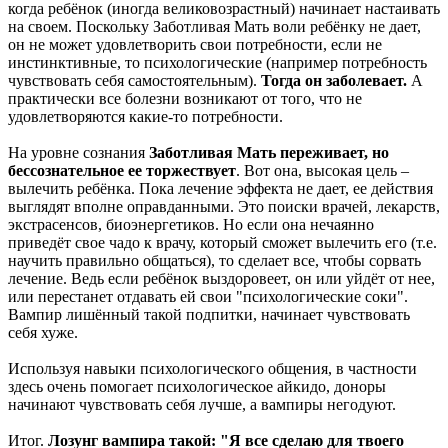
когда ребёнок (иногда великовозрастный) начинает настаивать
на своем. Поскольку Заботливая Мать воли ребёнку не дает,
он не может удовлетворить свои потребности, если не
инстинктивные, то психологические (например потребность
чувствовать себя самостоятельным).
Тогда он заболевает.
А
практически все болезни возникают от того, что не
удовлетворяются какие-то потребности.
На уровне сознания
Заботливая Мать переживает, но
бессознательное ее торжествует
. Вот она, высокая цель –
вылечить ребёнка. Пока лечение эффекта не дает, ее действия
выглядят вполне оправданными. Это поиски врачей, лекарств,
экстрасенсов, биоэнергетиков. Но если она нечаянно
приведёт свое чадо к врачу, который сможет вылечить его (т.е.
научить правильно общаться), то сделает все, чтобы сорвать
лечение. Ведь если ребёнок выздоровеет, он или уйдёт от нее,
или перестанет отдавать ей свои "психологические соки".
Вампир лишённый такой подпитки, начинает чувствовать
себя хуже.
Используя навыки психологического общения, в частности
здесь очень помогает психологическое айкидо, доноры
начинают чувствовать себя лучше, а вампиры негодуют.
Итог.
Лозунг вампира такой: "Я все сделаю для твоего