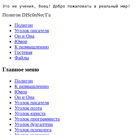
Это не учения, боец! Добро пожаловать в реальный мир!
Полигон DISc0nNecT'a
Полигон
Уголок писателя
Он и Она
Юмор
К размышлению
Гостевая
Файлы
Главное меню
Полигон
К размышлению
Юмор
Он и Она
Уголок писателя
Уголок поэта
Уголок юриста
Уголок программиста
Уголок бухгалтера
Уголок психолога