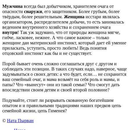
Мужчина
всегда был добытчиком, хранителем очага от
опасности
снаружи
, его защитником. Более грубым, более
твёрдым, более решительным.
Женщина
исстари являлась
организатором, распределителем добычи, то есть занималась
ведением внутреннего хозяйства и сохранением очага
внутри
! Так уж задумано, что от природы женщина мягче,
гибче, ласковее, нежнее. А что самое важное – только
женщине дан материнский инстинкт, который дает ей умение
приласкать, уступить, просто любить! Ведь понятия
отцовский инстинкт как бы и не существует.
Порой бывает очень сложно соглашаться друг с другом и
соблюдать эти позиции. В таких случаях надо, наверное, чаще
задумываться о своих детях: а что будет, если… не сохранится
ваш семейный очаг, и мама возьмёт на себя роль и мамы, и
папы? Что «вынесут» они из такой семьи? Что смогут дать
впоследствии своим детям и своей второй половине?
Подумайте, стоит ли разрывать скованную богатейшим
опытом и и правильными традициями наших предков цепь
семейной жизни, цепь Гименея?
©
Ната Пырван