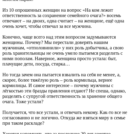
Из 10 опрошенных женщин на вопрос «На ком лежит
ответственность за сохранение семейного очага?» восемь
отвечают – на двоих, одна считает – на женщине, ещё одна
очень хочет, чтобы отвечал за все мужчина.
Конечно, чаще всего над этим вопросом задумываются
женщины. Почему? Мы перестали доверять нашим
мужчинам, «отполовинили» у них роль добытчика, а свою
роль хранительницы не очень умело пытаемся разделить с
ними пополам. Наверное, женщина просто устала: быт,
плачущие дети, посуда, стирка…
Но тогда зачем она пытается взвалить на себя не менее, а,
скорее, более тяжёлую роль – роль кормильца, вернее
кормилицы. И самое интересное – почему мужчины с
лёгкостью эти бразды правления отдают? Не спеша, однако,
разделять с супругой ответственность за хранение общего
очага. Тоже устали?
Получается, что все устали, и отвечать некому. Как-то все не
согласованно и не логично. Откуда же взяться миру в семье
при таком раскладе?
Хочется напомнить, что за последние 20 лет заметно