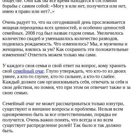
обществе. Они как бы все время находятся в состоянии
борьбы с самим собой: «Могу я или нет, получится или нет,
имею я право или нет?..»
Очень радует то, что на сегодняшний день прослеживается
мощная переоценка всех ценностей, и особенно ценностей
семейных. 2008 год был назван годом семьи. Увеличилось
количество свадеб и уменьшилось количество разводов,
поднялась рождаемость. Что изменилось? Мы, и мужчины и
женщины, взялись за ум? Как сохранить эти положительные
изменения? Ответить можем только мы сами.
У каждого своя семья и свой ответ на вопрос, кому хранить
свой
семейный очаг
. Глупо утверждать, что кто-то из двоих
умнее, а кто-то глупее, кто-то сильнее, а кто-то слабее.
Каждый должен сам организовывать себя, отвечать за себя и
свои действия, но помня, что при этом он отвечает также и за
свою семью.
Семейный очаг не может рассматриваться только изнутри,
существуют и внешние вопросы и проблемы. Нельзя всем
одновременно быть за все ответственными, порядка не
получится. Очень важно понять, что всегда и во всем
существует распределение ролей! Так было и так должно
быть.