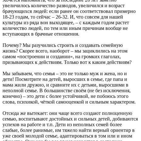
увеличилось количество разводов, увеличился и возраст
брачующихся людей: если ранее он соответствовал примерно
18-23 годам, то сейчас – 26-32. И, что совсем для нашей
культуры из ряда вон выходящее, – с каждым годом растет
количество людей, по тем или иным причинам вообще не
вступающих в брачные отношения.
Почему? Мы разучились строить и создавать семейную
жизнь? Скорее всего, наоборот – мы зациклились на этом
самом «построении и создании», на громких глаголах,
призывающих к действиям. Только вот к каким действиям?
Мы забываем, что семья – это не только муж и жена, но и
дети! Посмотрите на детей, выросших в семье, где папа и
мама жили дружно, и сравните их с детьми, выросшими в
неполной семье. В большинстве своём (не без исключения,
конечно) – это дети с более устойчивой, не побоюсь этого
слова, психикой, чёткой самооценкой и сильным характером.
Отсюда же вытекает: они чаще всего создают полноценную
семью, воспитывают достойных и сильных детей, добиваются
успехов на работе и т.п. Дети из неполных семей более
слабые, более ранимые, им тяжело найти верный ориентир в
уже своей молодой семье, адаптироваться в том или и ином