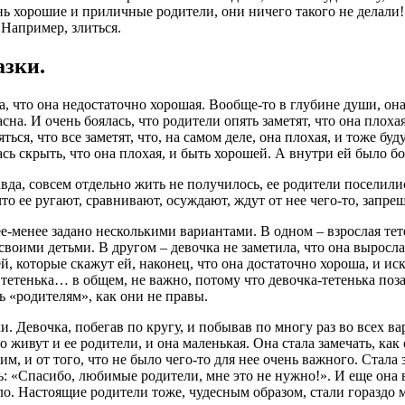
нь хорошие и приличные родители, они ничего такого не делали!
 Например, злиться.
азки.
а, что она недостаточно хорошая. Вообще-то в глубине души, она
а. И очень боялась, что родители опять заметят, что она плохая,
ться, что все заметят, что, на самом деле, она плохая, и тоже буду
ась скрыть, что она плохая, и быть хорошей. А внутри ей было б
вда, совсем отдельно жить не получилось, ее родители поселили
то ее ругают, сравнивают, осуждают, ждут от нее чего-то, запре
менее задано несколькими вариантами. В одном – взрослая тет
о своими детьми. В другом – девочка не заметила, что она выросл
, которые скажут ей, наконец, что она достаточно хороша, и иск
тетенька… в общем, не важно, потому что девочка-тетенька поза
 «родителям», как они не правы.
. Девочка, побегав по кругу, и побывав по многу раз во всех в
 живут и ее родители, и она маленькая. Она стала замечать, как 
ним, и от того, что не было чего-то для нее очень важного. Стала
уть: «Спасибо, любимые родители, мне это не нужно!». И еще она
о. Настоящие родители тоже, чудесным образом, стали гораздо ме