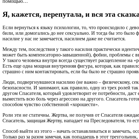
помощью…
Я, кажется, перепутала, и вся эта сказ
Если вернуться к языку психологии, то, что происходило с дев
били, или домогались до нее сексуально. И тогда бы это был
насилие у нас не замечается, насилием даже не считается.
Между тем, последствия у такого насилия практически идентич
может быть компенсаторно-завышенной), фобии, проблемы с выр
У такого человека внутри всегда существует расщепление на «ро
Есть еще одна мощная внутренняя фигура, которая, как правило
страшно с ним контактировать, если бы было не страшно прояв
Люди, подвергнувшиеся насилию (не важно – физическому, сек
безопасности. И занимают, как правило, одну из трех ролей т
другом Спасателя, который удовлетворит ее потребности, даст
выместить всю боль через агрессию на другого. Спасатель гото
способом чувство собственной «хорошести».
Роли эти не статичны. Жертва, не получив от Спасателя ожида
Спасатель, защищая Жертву, нападает на Преследователя, то ес
Способ выйти из этого – начать останавливаться и замечать, о
Только раз за разом замечая, как попадаешь в этот треугольник