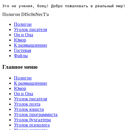
Это не учения, боец! Добро пожаловать в реальный мир!
Полигон DISc0nNecT'a
Полигон
Уголок писателя
Он и Она
Юмор
К размышлению
Гостевая
Файлы
Главное меню
Полигон
К размышлению
Юмор
Он и Она
Уголок писателя
Уголок поэта
Уголок юриста
Уголок программиста
Уголок бухгалтера
Уголок психолога