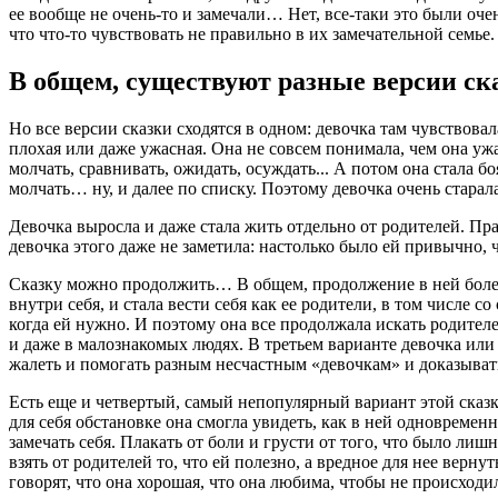
ее вообще не очень-то и замечали… Нет, все-таки это были оче
что что-то чувствовать не правильно в их замечательной семье.
В общем, существуют разные версии ск
Но все версии сказки сходятся в одном: девочка там чувствовал
плохая или даже ужасная. Она не совсем понимала, чем она ужасн
молчать, сравнивать, ожидать, осуждать... А потом она стала боя
молчать… ну, и далее по списку. Поэтому девочка очень старал
Девочка выросла и даже стала жить отдельно от родителей. Пра
девочка этого даже не заметила: настолько было ей привычно, ч
Сказку можно продолжить… В общем, продолжение в ней более-
внутри себя, и стала вести себя как ее родители, в том числе с
когда ей нужно. И поэтому она все продолжала искать родителей
и даже в малознакомых людях. В третьем варианте девочка или 
жалеть и помогать разным несчастным «девочкам» и доказывать
Есть еще и четвертый, самый непопулярный вариант этой сказки
для себя обстановке она смогла увидеть, как в ней одновременно
замечать себя. Плакать от боли и грусти от того, что было лиш
взять от родителей то, что ей полезно, а вредное для нее верн
говорят, что она хорошая, что она любима, чтобы не происходил