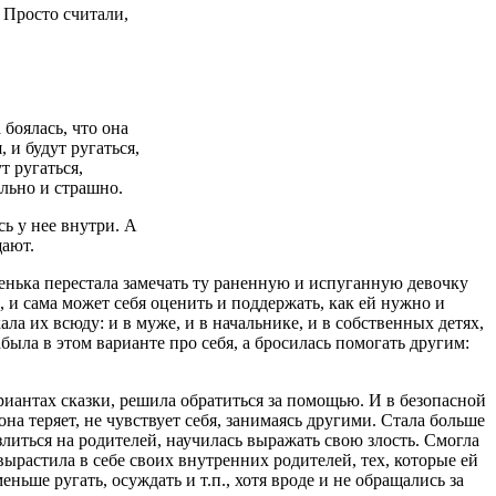
 Просто считали,
 боялась, что она
 и будут ругаться,
т ругаться,
ольно и страшно.
сь у нее внутри. А
щают.
енька перестала замечать ту раненную и испуганную девочку
а, и сама может себя оценить и поддержать, как ей нужно и
ала их всюду: и в муже, и в начальнике, и в собственных детях,
была в этом варианте про себя, а бросилась помогать другим:
ариантах сказки, решила обратиться за помощью. И в безопасной
она теряет, не чувствует себя, занимаясь другими. Стала больше
 злиться на родителей, научилась выражать свою злость. Смогла
 вырастила в себе своих внутренних родителей, тех, которые ей
ньше ругать, осуждать и т.п., хотя вроде и не обращались за