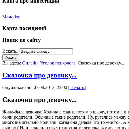
Книга про инвестиции
Mastodon
Карта посещений
Поиск по сайту
Искать...
Вы здесь:
Онлайн
Уголок психолога
Сказочка про девочку...
Сказочка про девочку...
Опубликовано: 07.04.2013, 23:00
|
Печать
|
Сказочка про девочку...
Жила-была девочка. Ходила в садик, потом в школу, потом в ин
были родители. Обычные такие родители. Ну, ругались между со
многозначительно молчали, когда она делала что-то «не то». А 
выйдет? Или говорили ей, что другая-то девочка все делает лу