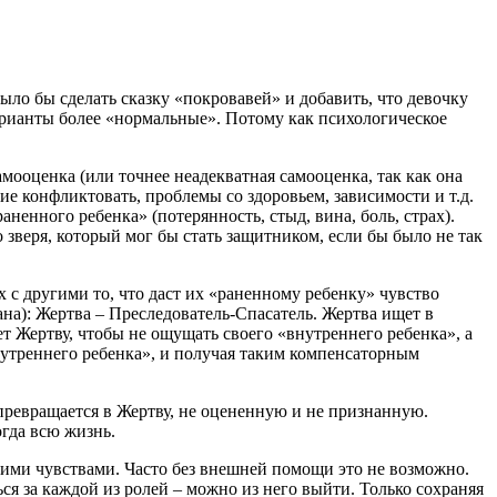
ыло бы сделать сказку «покровавей» и добавить, что девочку
варианты более «нормальные». Потому как психологическое
мооценка (или точнее неадекватная самооценка, так как она
е конфликтовать, проблемы со здоровьем, зависимости и т.д.
аненного ребенка» (потерянность, стыд, вина, боль, страх).
о зверя, который мог бы стать защитником, если бы было не так
 с другими то, что даст их «раненному ребенку» чувство
ана): Жертва – Преследователь-Спасатель. Жертва ищет в
ет Жертву, чтобы не ощущать своего «внутреннего ребенка», а
внутреннего ребенка», и получая таким компенсаторным
 превращается в Жертву, не оцененную и не признанную.
огда всю жизнь.
 этими чувствами. Часто без внешней помощи это не возможно.
шься за каждой из ролей – можно из него выйти. Только сохраняя