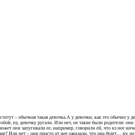
ститут – обычная такая девочка.А у девочки, как это обычно у д
бой, ну, девочку ругали. Или нет, не такие были родители: они 
может они запугивали ее, например, говорили ей, что из нее нич
чше? Или нет – они просто от нее ожидали, что она будет… ну, н