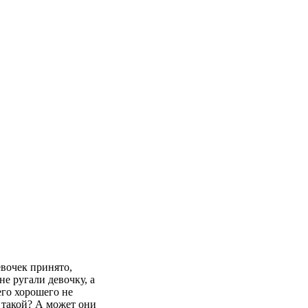
евочек принято,
не ругали девочку, а
его хорошего не
е такой? А может они