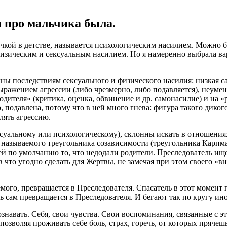
ка про мальчика была.
очкой в детстве, называется психологическим насилием. Можно б
о физическим и сексуальным насилием. Но я намеренно выбрала 
ны последствиям сексуального и физического насилия: низкая са
ажением агрессии (либо чрезмерно, либо подавляется), неумени
дителя» (критика, оценка, обвинение и др. самонасилие) и на «р
, подавлена, потому что в ней много гнева: фигура такого диког
лять агрессию.
суальному или психологическому), склонны искать в отношениях
ак называемого треугольника созависимости (треугольника Карпм
 ей по умолчанию то, что недодали родители. Преследователь ищ
в что угодно сделать для Жертвы, не замечая при этом своего «
емого, превращается в Преследователя. Спасатель в этот момент
ть сам превращается в Преследователя. И бегают так по кругу ин
сознавать. Себя, свои чувства. Свои воспоминания, связанные с
, позволяя проживать себе боль, страх, горечь, от которых пряче