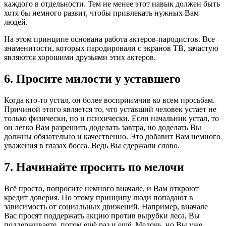
каждого в отдельности. Тем не менее этот навык должен быть
хотя бы немного развит, чтобы привлекать нужных Вам
людей.
На этом принципе основана работа актеров-пародистов. Все
знаменитости, которых пародировали с экранов ТВ, зачастую
являются хорошими друзьями этих актеров.
6. Просите милости у уставшего
Когда кто-то устал, он более восприимчив ко всем просьбам.
Причиной этого является то, что уставший человек устает не
только физически, но и психически. Если начальник устал, то
он легко Вам разрешить доделать завтра, но доделать Вы
должны обязательно и качественно. Это добавит Вам немного
уважения в глазах босса. Ведь Вы сдержали слово.
7. Начинайте просить по мелочи
Всё просто, попросите немного вначале, и Вам откроют
кредит доверия. По этому принципу люди попадают в
зависимость от социальных движений. Например, вначале
Вас просят поддержать акцию против вырубки леса, Вы
поддерживаете, потом ещё раз и ещё. Мелочь, но Вы уже