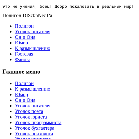
Это не учения, боец! Добро пожаловать в реальный мир!
Полигон DISc0nNecT'a
Полигон
Уголок писателя
Он и Она
Юмор
К размышлению
Гостевая
Файлы
Главное меню
Полигон
К размышлению
Юмор
Он и Она
Уголок писателя
Уголок поэта
Уголок юриста
Уголок программиста
Уголок бухгалтера
Уголок психолога