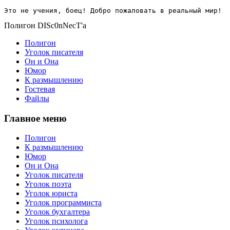
Это не учения, боец! Добро пожаловать в реальный мир!
Полигон DISc0nNecT'a
Полигон
Уголок писателя
Он и Она
Юмор
К размышлению
Гостевая
Файлы
Главное меню
Полигон
К размышлению
Юмор
Он и Она
Уголок писателя
Уголок поэта
Уголок юриста
Уголок программиста
Уголок бухгалтера
Уголок психолога