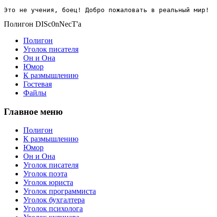
Это не учения, боец! Добро пожаловать в реальный мир!
Полигон DISc0nNecT'a
Полигон
Уголок писателя
Он и Она
Юмор
К размышлению
Гостевая
Файлы
Главное меню
Полигон
К размышлению
Юмор
Он и Она
Уголок писателя
Уголок поэта
Уголок юриста
Уголок программиста
Уголок бухгалтера
Уголок психолога