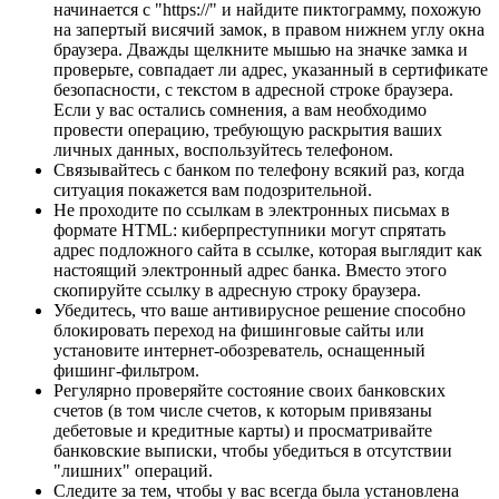
начинается с "https://" и найдите пиктограмму, похожую
на запертый висячий замок, в правом нижнем углу окна
браузера. Дважды щелкните мышью на значке замка и
проверьте, совпадает ли адрес, указанный в сертификате
безопасности, с текстом в адресной строке браузера.
Если у вас остались сомнения, а вам необходимо
провести операцию, требующую раскрытия ваших
личных данных, воспользуйтесь телефоном.
Связывайтесь с банком по телефону всякий раз, когда
ситуация покажется вам подозрительной.
Не проходите по ссылкам в электронных письмах в
формате HTML: киберпреступники могут спрятать
адрес подложного сайта в ссылке, которая выглядит как
настоящий электронный адрес банка. Вместо этого
скопируйте ссылку в адресную строку браузера.
Убедитесь, что ваше антивирусное решение способно
блокировать переход на фишинговые сайты или
установите интернет-обозреватель, оснащенный
фишинг-фильтром.
Регулярно проверяйте состояние своих банковских
счетов (в том числе счетов, к которым привязаны
дебетовые и кредитные карты) и просматривайте
банковские выписки, чтобы убедиться в отсутствии
"лишних" операций.
Следите за тем, чтобы у вас всегда была установлена