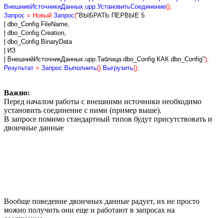
ВнешниеИсточникиДанных
.
upp
.
УстановитьСоединение
();
Запрос
=
Новый
Запрос
(
"ВЫБРАТЬ ПЕРВЫЕ 5
| dbo_Config.FileName,
| dbo_Config.Creation,
| dbo_Config.BinaryData
| ИЗ
| ВнешнийИсточникДанных.upp.Таблица.dbo_Config КАК dbo_Config"
);
Результат
=
Запрос
.
Выполнить
().
Выгрузить
();
Важно:
Перед началом работы с внешними источники необходимо
установить соединение с ними (пример выше).
В запросе помимо стандартный типов будут присутствовать и
двоичные данные
Вообще поведение двоичных данные радует, их не просто
можно получить они еще и работают в запросах на