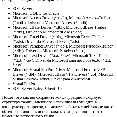
SQL Server
Microsoft ODBC for Oracle
Microsoft Access Driver (*.mdb), Microsoft Access-Treiber
(*.mdb), Driver do Microsoft Access (*.mdb)
Microsoft dBase Driver (*.dbf), Microsoft dBase-Treiber
(*.dbf), Driver do Microsoft dBase (*.dbf)
Microsoft Excel Driver (*.xls), Microsoft Excel-Treiber
(*.xls), Driver do Microsoft Excel(*.xls)
Microsoft Paradox Driver (*.db ), Microsoft Paradox-Treiber
(*.db ), Driver do Microsoft Paradox (*.db )
Microsoft Text Driver (*.txt; *.csv), Microsoft Text-Treiber
(*.txt; *.csv), Driver da Microsoft para arquivos texto (*.txt;
*.csv)
Microsoft Visual FoxPro Driver, Microsoft FoxPro VFP
Driver (*.dbf), Microsoft dBase VFP Driver (*.dbf),Microsoft
Visual FoxPro-Treiber, Driver para o Microsoft
Visual FoxPro
SQL Server Native Client 10.0
После того как вы сохраните конфигурацию исходную
структуру таблиц внешнего источника вы увидите в
конструкторе запросов, и сможете работать с ней так же как с
обычной таблицей, использовать в запросе или читать с
помощью встроенного языка.