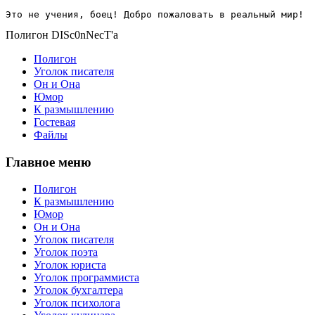
Это не учения, боец! Добро пожаловать в реальный мир!
Полигон DISc0nNecT'a
Полигон
Уголок писателя
Он и Она
Юмор
К размышлению
Гостевая
Файлы
Главное меню
Полигон
К размышлению
Юмор
Он и Она
Уголок писателя
Уголок поэта
Уголок юриста
Уголок программиста
Уголок бухгалтера
Уголок психолога