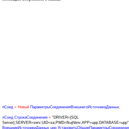
пСоед
=
Новый
ПараметрыСоединенияВнешнегоИсточникаДанных
;
пСоед
.
СтрокаСоединения
=
"DRIVER={SQL
Server};SERVER=serv;UID=sa;PWD=fkujhbnv;APP=upp;DATABASE=upp"
ВнешниеИсточникиДанных
.
upp
.
УстановитьОбщиеПараметрыСоединени