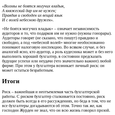
«Волхвы не боятся могучих владык,
А княжеский дар им не нужен;
Правдив и свободен их вещий язык
И с волей небесною дружен».
«Не боятся могучих владык» – означает независимость
аудиторов и то, что подарков им не нужно (нужны гонорары).
Аудиторы говорят (не сказано, что пишут) правдиво и
свободно, а под «небесной волей» многие необоснованно
понимают налоговую инспекцию. Во всяком случае, и без
аналогий ясно, кто аудитор, а роль кудесника может и без него
выполнить хороший бухгалтер, в состоянии предсказать
будущие успехи или неудачи (что значительно важнее) любой
фирме. При этом у бухгалтера возникает личный риск: он
может остаться безработным.
Итоги
Риск – важнейшая и неотъемлемая часть бухгалтерской
работы. С риском бухгалтер сталкивается постоянно, риск
должен быть всегда в его рассуждениях, но беда в том, что не
все бухгалтеры догадываются об этом. Точно так же, как
господин Журден не знал, что он всю жизнь говорил прозой.