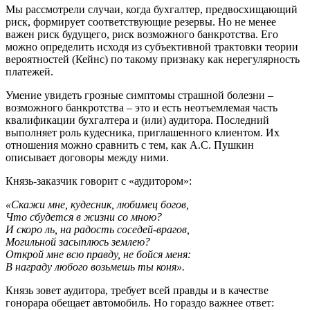
Мы рассмотрели случаи, когда бухгалтер, предвосхищающий
риск, формирует соответствующие резервы. Но не менее
важен риск будущего, риск возможного банкротства. Его
можно определить исходя из субъективной трактовки теории
вероятностей (Кейнс) по такому признаку как нерегулярность
платежей.
Умение увидеть грозные симптомы страшной болезни –
возможного банкротства – это и есть неотъемлемая часть
квалификации бухгалтера и (или) аудитора. Последний
выполняет роль кудесника, приглашенного клиентом. Их
отношения можно сравнить с тем, как А.С. Пушкин
описывает договоры между ними.
Князь-заказчик говорит с «аудитором»:
«Скажи мне, кудесник, любимец богов,
Что сбудется в жизни со мною?
И скоро ль, на радость соседей-врагов,
Могильной засыплюсь землею?
Открой мне всю правду, не бойся меня:
В награду любого возьмешь ты коня».
Князь зовет аудитора, требует всей правды и в качестве
гонорара обещает автомобиль. Но гораздо важнее ответ: