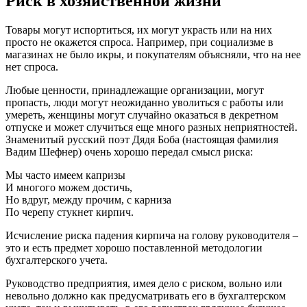
Риск в хозяйственной жизни
Товары могут испортиться, их могут украсть или на них
просто не окажется спроса. Например, при социализме в
магазинах не было икры, и покупателям объясняли, что на нее
нет спроса.
Любые ценности, принадлежащие организации, могут
пропасть, люди могут неожиданно уволиться с работы или
умереть, женщины могут случайно оказаться в декретном
отпуске и может случиться еще много разных неприятностей.
Знаменитый русский поэт Дядя Боба (настоящая фамилия
Вадим Шефнер) очень хорошо передал смысл риска:
Мы часто имеем капризы
И многого можем достичь,
Но вдруг, между прочим, с карниза
По черепу стукнет кирпич.
Исчисление риска падения кирпича на голову руководителя –
это и есть предмет хорошо поставленной методологии
бухгалтерского учета.
Руководство предприятия, имея дело с риском, вольно или
невольно должно как предусматривать его в бухгалтерском