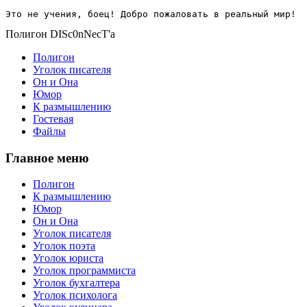
Это не учения, боец! Добро пожаловать в реальный мир!
Полигон DISc0nNecT'a
Полигон
Уголок писателя
Он и Она
Юмор
К размышлению
Гостевая
Файлы
Главное меню
Полигон
К размышлению
Юмор
Он и Она
Уголок писателя
Уголок поэта
Уголок юриста
Уголок программиста
Уголок бухгалтера
Уголок психолога