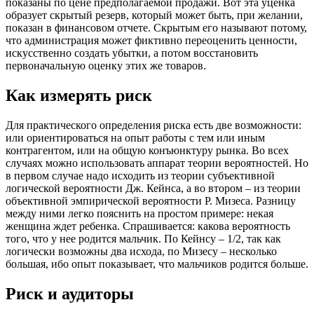
показаны по цене предполагаемой продажи. Вот эта уценка
образует скрытый резерв, который может быть, при желании,
показан в финансовом отчете. Скрытым его называют потому,
что администрация может фиктивно переоценить ценности,
искусственно создать убытки, а потом восстановить
первоначальную оценку этих же товаров.
Как измерять риск
Для практического определения риска есть две возможности:
или ориентироваться на опыт работы с тем или иным
контрагентом, или на общую конъюнктуру рынка. Во всех
случаях можно использовать аппарат теории вероятностей. Но
в первом случае надо исходить из теории субъективной
логической вероятности Дж. Кейнса, а во втором – из теории
объективной эмпирической вероятности Р. Мизеса. Разницу
между ними легко пояснить на простом примере: некая
женщина ждет ребенка. Спрашивается: какова вероятность
того, что у нее родится мальчик. По Кейнсу – 1/2, так как
логически возможны два исхода, по Мизесу – несколько
большая, ибо опыт показывает, что мальчиков родится больше.
Риск и аудиторы