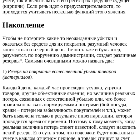
учете, так и вычитывать в его регистрах грядущее будущее
(кирпичи). Если речь идет о предусмотрительности, то
приходится учитывать несколько функций этого явления.
Накопление
Чтобы не потерпеть какие-то неожиданные убытки и
оказаться без средств для их покрытия, разумный человек
копит что-то на черный день. Точно также и бухгалтер,
разумеется, по поручению администрации, создает различные
резервы*. Самыми очевидными можно назвать два:
1)
Резерв на покрытие естественной убыли товаров
(материалов).
Каждый день, каждый час происходит усушка, утруска
товаров, другие объективные явления, но величина реальных
потерь, связанных с естественной убылью или, что более
правильно назвать нормируемыми потерями (бой посуды,
кражи – потери на забывчивость покупателей и т.п.), может
быть выявлена только в результате инвентаризации, которая
проводится время от времени. Поэтому к тому моменту, когда
реальная величина потерь станет известной, следует накопить
некий резерв. Его суть в том, что издержки будут показаны в
учете в каждом отчетном периоде, а товары спишут за счет