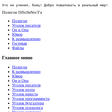
Это не учения, боец! Добро пожаловать в реальный мир!
Полигон DISc0nNecT'a
Полигон
Уголок писателя
Он и Она
Юмор
К размышлению
Гостевая
Файлы
Главное меню
Полигон
К размышлению
Юмор
Он и Она
Уголок писателя
Уголок поэта
Уголок юриста
Уголок программиста
Уголок бухгалтера
Уголок психолога