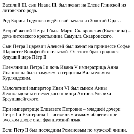
Василий III, сын Ивана III, был женат на Елене Глинской из
литовского рода.
Род Бориса Годунова ведёт своё начало из Золотой Орды.
Второй женой Петра I была Марта Скавронская (Екатерина) –
дочь литовского крестьянина Самуила Скавронского.
Сын Петра I царевич Алексей был женат на принцессе Софье-
Шарлотте Вольфенбюттельской. От этого брака родился
будущий царь Пётр II.
Племянница Петра I и дочь Ивана V императрица Анна
Иоанновна была замужем за герцогом Вильгельмом
Курляндским.
Малолетний император Иван VI был сыном Анны
Леопольдовны и немецкого принца Антона-Ульриха
Брауншвейгского.
При императрице Елизавете Петровне – младшей дочери
Петра I и Екатерины I – основным языком общения при
русском дворе стал французский язык.
Если Пётр II был последним Романовым по мужской линии,