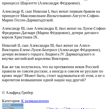
принцессе Шарлотте (Александре Фёдоровне).
Александр II, сын Николая I, был женат первым браком на
принцессе Максимилиане-Вильгельмине-Августе-Софии-
Марии Гессен-Дармштадтской.
Александр III, сын Александра II, был женат на Луизе-Софии-
Фредерике-Дагмаре (Марии Фёдоровне), дочери датского
короля Христиана IX.
Николай II, сын Александра III, был женат на Алисе-
Виктории-Елене-Луизе-Беатрисе (Александре Фёдоровне),
дочери великого герцога Людвига IV Дармштадского и
внучке английской королевы Виктории.
Как же так получилось, что на протяжении веков Россией
правили не совсем русские, а иногда и совсем не русские по
крови люди? Может быть, стоит задумываться об этом, а не о
нарочитом возвышении одной нации над другой?
© Альфред Грибер
Категория:
К размышлению