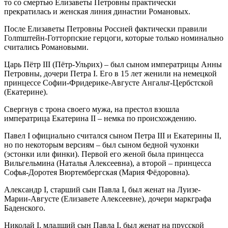
то со смертью Елизаветы Петровны практически
прекратилась и женская линия династии Романовых.
После Елизаветы Петровны Россией фактически правили
Голmштейн-Готторпские герцоги, которые только номинально
считались Романовыми.
Царь Пётр III (Пётр-Ульрих) – был сыном императрицы Анны
Петровны, дочери Петра I. Его в 15 лет женили на немецкой
принцессе Софии-Фридерике-Августе Ангальт-Цербстской
(Екатерине).
Свергнув с трона своего мужа, на престол взошла
императрица Екатерина II – немка по происхождению.
Павел I официально считался сыном Петра III и Екатерины II,
но по некоторым версиям – был сыном бедной чухонки
(эстонки или финки). Первой его женой была принцесса
Вильгельмина (Наталья Алексеевна), а второй – принцесса
Софья-Доротея Вюртембергская (Мария Фёдоровна).
Александр I, старший сын Павла I, был женат на Луизе-
Марии-Августе (Елизавете Алексеевне), дочери маркграфа
Баденского.
Николай I, младший сын Павла I, был женат на прусской