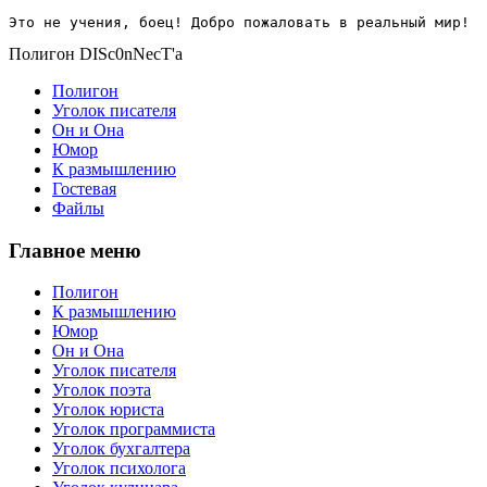
Это не учения, боец! Добро пожаловать в реальный мир!
Полигон DISc0nNecT'a
Полигон
Уголок писателя
Он и Она
Юмор
К размышлению
Гостевая
Файлы
Главное меню
Полигон
К размышлению
Юмор
Он и Она
Уголок писателя
Уголок поэта
Уголок юриста
Уголок программиста
Уголок бухгалтера
Уголок психолога