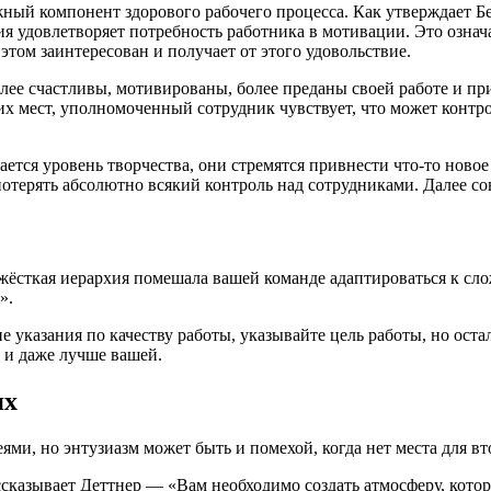
ый компонент здорового рабочего процесса. Как утверждает Бе
я удовлетворяет потребность работника в мотивации. Это означа
этом заинтересован и получает от этого удовольствие.
олее счастливы, мотивированы, более преданы своей работе и пр
х мест, уполномоченный сотрудник чувствует, что может контро
тся уровень творчества, они стремятся привнести что-то новое
отерять абсолютно всякий контроль над сотрудниками. Далее сов
бы жёсткая иерархия помешала вашей команде адаптироваться к 
».
е указания по качеству работы, указывайте цель работы, но ост
е и даже лучше вашей.
ях
ми, но энтузиазм может быть и помехой, когда нет места для вт
казывает Деттнер — «Вам необходимо создать атмосферу, кото