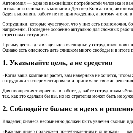
Автономия — одна из важнейших потребностей человека и важн
психолог и основатель компании Деттнер Консалтинг, автономи
будет выполнять работу не по принуждению, а потому что он в 
Сотрудники, которые чувствуют, что у них есть полномочия, б
напряжены. Последнее особенно актуально для сложных рабочи
стрессовых ситуациях.
Преимущества для владельцев очевидны: у сотрудников повышае
Однако есть опасность дать слишком много свободы и в итоге п
1. Указывайте цель, а не средство
«Когда ваша компания растёт, вам наверняка не хочется, что
сотрудники экспериментировали и принимали свежие решения
Для поощрения творчества в работе, давайте сотрудникам чётки
так, как это сделали бы вы, но их стратегия может быть не хуж
2. Соблюдайте баланс в идеях и решени
Владелец бизнеса несомненно должен быть увлечён своими идея
«Каждый лидер подвержен предубеждениям и ошибкам» — расс