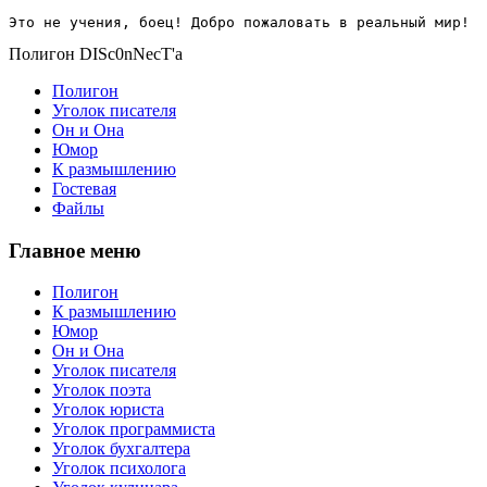
Это не учения, боец! Добро пожаловать в реальный мир!
Полигон DISc0nNecT'a
Полигон
Уголок писателя
Он и Она
Юмор
К размышлению
Гостевая
Файлы
Главное меню
Полигон
К размышлению
Юмор
Он и Она
Уголок писателя
Уголок поэта
Уголок юриста
Уголок программиста
Уголок бухгалтера
Уголок психолога