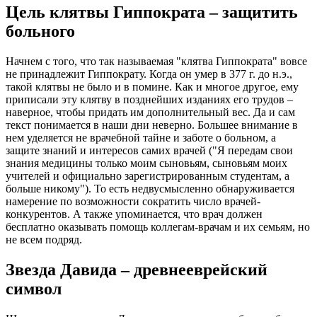
Цель клятвы Гиппократа – защитить
больного
Начнем с того, что так называемая "клятва Гиппократа" вовсе
не принадлежит Гиппократу. Когда он умер в 377 г. до н.э.,
такой клятвы не было и в помине. Как и многое другое, ему
приписали эту клятву в позднейших изданиях его трудов –
наверное, чтобы придать им дополнительный вес. Да и сам
текст понимается в наши дни неверно. Большее внимание в
нем уделяется не врачебной тайне и заботе о больном, а
защите знаний и интересов самих врачей ("Я передам свои
знания медицины только моим сыновьям, сыновьям моих
учителей и официально зарегистрированным студентам, а
больше никому"). То есть недвусмысленно обнаруживается
намерение по возможности сократить число врачей-
конкурентов. А также упоминается, что врач должен
бесплатно оказывать помощь коллегам-врачам и их семьям, но
не всем подряд.
Звезда Давида – древнееврейский
символ