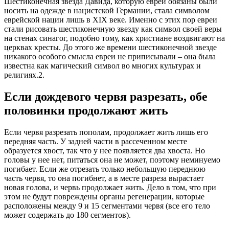
Шестиконечная звезда Давида, которую евреи обязаны были
носить на одежде в нацистской Германии, стала символом
еврейской нации лишь в XIX веке. Именно с этих пор евреи
стали рисовать шестиконечную звезду как символ своей веры
на стенах синагог, подобно тому, как христиане воздвигают на
церквах кресты. До этого же времени шестиконечной звезде
никакого особого смысла евреи не приписывали – она была
известна как магический символ во многих культурах и
религиях.2.
Если дождевого червя разрезать, обе
половинки продолжают жить
Если червя разрезать пополам, продолжает жить лишь его
передняя часть. У задней части в рассеченном месте
образуется хвост, так что у нее появляется два хвоста. Но
головы у нее нет, питаться она не может, поэтому неминуемо
погибает. Если же отрезать только небольшую переднюю
часть червя, то она погибнет, а в месте разреза вырастает
новая голова, и червь продолжает жить. Дело в том, что при
этом не будут повреждены органы регенерации, которые
расположены между 9 и 15 сегментами червя (все его тело
может содержать до 180 сегментов).