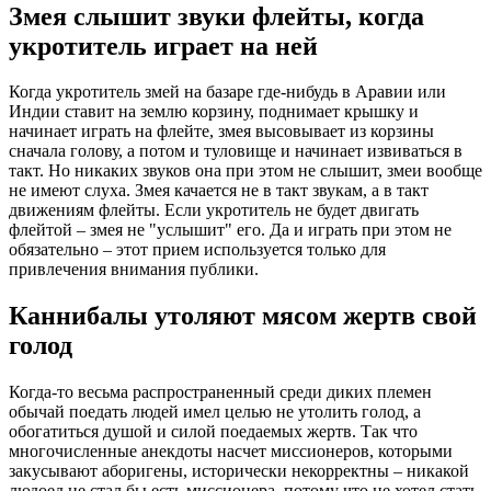
Змея слышит звуки флейты, когда
укротитель играет на ней
Когда укротитель змей на базаре где-нибудь в Аравии или
Индии ставит на землю корзину, поднимает крышку и
начинает играть на флейте, змея высовывает из корзины
сначала голову, а потом и туловище и начинает извиваться в
такт. Но никаких звуков она при этом не слышит, змеи вообще
не имеют слуха. Змея качается не в такт звукам, а в такт
движениям флейты. Если укротитель не будет двигать
флейтой – змея не "услышит" его. Да и играть при этом не
обязательно – этот прием используется только для
привлечения внимания публики.
Каннибалы утоляют мясом жертв свой
голод
Когда-то весьма распространенный среди диких племен
обычай поедать людей имел целью не утолить голод, а
обогатиться душой и силой поедаемых жертв. Так что
многочисленные анекдоты насчет миссионеров, которыми
закусывают аборигены, исторически некорректны – никакой
людоед не стал бы есть миссионера, потому что не хотел стать