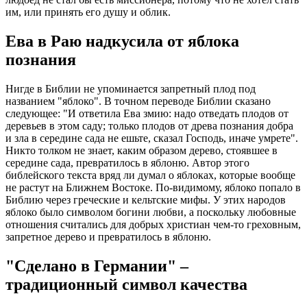
им, или принять его душу и облик.
Ева в Раю надкусила от яблока
познания
Нигде в Библии не упоминается запретный плод под
названием "яблоко". В точном переводе Библии сказано
следующее: "И ответила Ева змию: надо отведать плодов от
деревьев в этом саду; только плодов от древа познания добра
и зла в середине сада не ешьте, сказал Господь, иначе умрете".
Никто толком не знает, каким образом дерево, стоявшее в
середине сада, превратилось в яблоню. Автор этого
библейского текста вряд ли думал о яблоках, которые вообще
не растут на Ближнем Востоке. По-видимому, яблоко попало в
Библию через греческие и кельтские мифы. У этих народов
яблоко было символом богини любви, а поскольку любовные
отношения считались для добрых христиан чем-то греховным,
запретное дерево и превратилось в яблоню.
"Сделано в Германии" –
традиционный символ качества