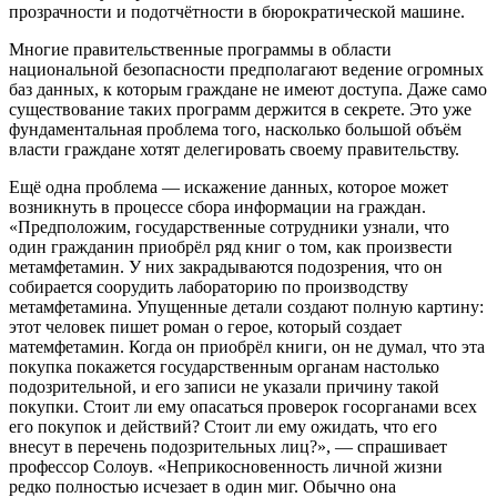
прозрачности и подотчётности в бюрократической машине.
Многие правительственные программы в области
национальной безопасности предполагают ведение огромных
баз данных, к которым граждане не имеют доступа. Даже само
существование таких программ держится в секрете. Это уже
фундаментальная проблема того, насколько большой объём
власти граждане хотят делегировать своему правительству.
Ещё одна проблема — искажение данных, которое может
возникнуть в процессе сбора информации на граждан.
«Предположим, государственные сотрудники узнали, что
один гражданин приобрёл ряд книг о том, как произвести
метамфетамин. У них закрадываются подозрения, что он
собирается соорудить лабораторию по производству
метамфетамина. Упущенные детали создают полную картину:
этот человек пишет роман о герое, который создает
матемфетамин. Когда он приобрёл книги, он не думал, что эта
покупка покажется государственным органам настолько
подозрительной, и его записи не указали причину такой
покупки. Стоит ли ему опасаться проверок госорганами всех
его покупок и действий? Стоит ли ему ожидать, что его
внесут в перечень подозрительных лиц?», — спрашивает
профессор Солоув. «Неприкосновенность личной жизни
редко полностью исчезает в один миг. Обычно она