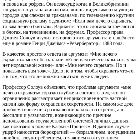
и снова как рефрен. Он вездесущ: когда в Великобритании
государство устанавливало миллионы видеокамер на улицах
городов для слежки за гражданами, по телевидению крутили
социальную рекламу с девизом: «Если вам нечего скрывать,
то вам нечего бояться». Варианты этого слогана встречаются
в блогах, на телевидении, на форумах. Профессор права
Дэниел Солоув изучил историю этого аргумента и нашёл его
ещё в романе Генри Джеймса «Ревербератор» 1888 года.
В качестве простого ответа на аргумент «Мне нечего
скрывать» могут быть такие: «Если вам нечего скрывать, у вас
нет нормальной жизни» или «Мне нечего скрывать. Но и
показывать вам тоже». Дело не в том, чтобы скрывать что-то,
а в том, что это не должно касаться чужих людей.
Профессор Солоув объясняет, что проблема аргумента «мне
нечего скрывать» гораздо глубже и состоит в том, что он
ограниченно рассматривает неприкосновенность частной
жизни как форму сохранения секретности. На самом же деле
проблема вовсе не в разглашении каких-то секретов, а в
бессилии и уязвимости, возникающих по причине
использования государственной системой личных данных,
как показано в романе Кафки «Процесс». В данном случае
ущерб наносится бюрократией — безразличием, допущением
ошибок, злоупотреблением, отчаянием и отсутствием