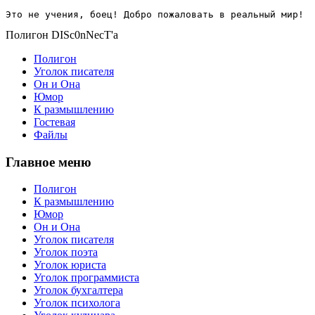
Это не учения, боец! Добро пожаловать в реальный мир!
Полигон DISc0nNecT'a
Полигон
Уголок писателя
Он и Она
Юмор
К размышлению
Гостевая
Файлы
Главное меню
Полигон
К размышлению
Юмор
Он и Она
Уголок писателя
Уголок поэта
Уголок юриста
Уголок программиста
Уголок бухгалтера
Уголок психолога