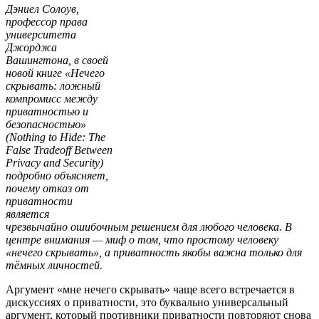
Дэниел Солоув,
профессор права
университета
Джорджа
Вашингтона, в своей
новой книге «Нечего
скрывать: ложный
компромисс между
приватностью и
безопасностью»
(Nothing to Hide: The
False Tradeoff Between
Privacy and Security)
подробно объясняет,
почему отказ от
приватности
является
чрезвычайно ошибочным решением для любого человека. В
центре внимания — миф о том, что простому человеку
«нечего скрывать», а приватность якобы важна только для
тёмных личностей.
Аргумент «мне нечего скрывать» чаще всего встречается в
дискуссиях о приватности, это буквально универсальный
аргумент, который противники приватности повторяют снова