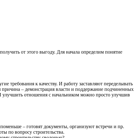
олучить от этого выгоду. Для начала определим понятие
гие требования к качеству. И работу заставляют переделывать
ая причина – демонстрация власти и поддержание подчиненных
ет. И улучшить отношения с начальником можно просто улучшив
поменьше – готовят документы, организуют встречи и пр.
оты по вопросу строительства.
ному строительству сволочью?