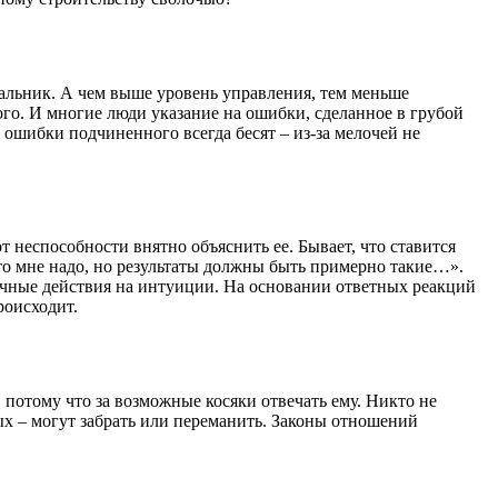
чальник. А чем выше уровень управления, тем меньше
ого. И многие люди указание на ошибки, сделанное в грубой
ошибки подчиненного всегда бесят – из-за мелочей не
от неспособности внятно объяснить ее. Бывает, что ставится
 что мне надо, но результаты должны быть примерно такие…».
ичные действия на интуиции. На основании ответных реакций
роисходит.
 потому что за возможные косяки отвечать ему. Никто не
ых – могут забрать или переманить. Законы отношений