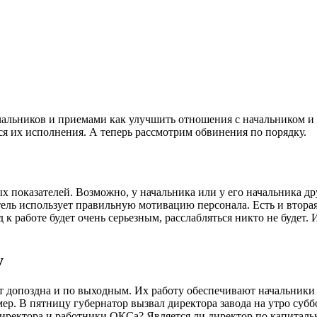
льников и приемами как улучшить отношения с начальником и п
ться их исполнения. А теперь рассмотрим обвинения по порядку.
показателей. Возможно, у начальника или у его начальника дру
тель использует правильную мотивацию персонала. Есть и втор
ход к работе будет очень серьезным, расслабляться никто не буд
у
т допоздна и по выходным. Их работу обеспечивают начальники 
мер. В пятницу губернатор вызвал директора завода на утро субб
иректора и работники ОКСа? Является ли директор по капиталь