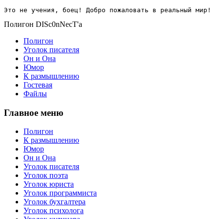
Это не учения, боец! Добро пожаловать в реальный мир!
Полигон DISc0nNecT'a
Полигон
Уголок писателя
Он и Она
Юмор
К размышлению
Гостевая
Файлы
Главное меню
Полигон
К размышлению
Юмор
Он и Она
Уголок писателя
Уголок поэта
Уголок юриста
Уголок программиста
Уголок бухгалтера
Уголок психолога