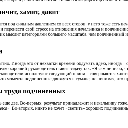
ичит, хамит, давит
ся под сильным давлением со всех сторон, у него тоже есть на
я и перенести свой стресс на отношения начальника и подчиненн
ник мыслит категориями большего масштаба, чем подчиненный и 
и
онятно. Иногда это от нехватки времени обдумать идею, иногда – 
редко хороший руководитель ставит задачу так: «Я сам не знаю,
 руководители используют следующий прием – совершаются хаот
о-то момента подчиненные движутся в тумане, не понимая, что п
ы труда подчиненных
 еще две. Во-первых, результат принадлежит и начальнику тоже,
жался». Во-вторых, никто не хочет «светить» хороших подчиненн