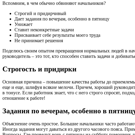
Вспомним, в чем обычно обвиняют начальников?
Строгий и придирчивый
Дает задания по вечерам, особенно в пятницу
Унижает
Ставит неконкретные задачи
Присваивает себе результаты моего труда
Не принимает решения
Поделюсь своим опытом превращения нормальных людей в нача
руководитель – это тот, кто способен ставить задачи и добива
Строгость и придирки
Основная причина – повышение качества работы до приемлемых 
еще и еще, шлифуя всякие мелочи. Причем, хороший руководи
в тонусе. Если работник знает, что с него строго спросят, под
отношение к работе!
Задания по вечерам, особенно в пятниц
Объяснение очень простое. Большие начальники часто работаю
Иногда задания могут даваться из другого часового пояса. При
Вопросы. Где проведут ночь с пятницы на субботу помощник д