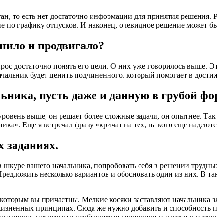
тан, то есть нет достаточно информации для принятия решения.
ие по графику отпусков. И наконец, очевидное решение может б
енило и продвигало?
прос достаточно понять его цели. О них уже говорилось выше. Э
ачальник будет ценить подчиненного, который помогает в дости
ьника, пусть даже и данную в грубой фо
уровень выше, он решает более сложные задачи, он опытнее. Так
ика». Еще я встречал фразу «кричат на тех, на кого еще надеются»
 заданиях.
 шкуре вашего начальника, попробовать себя в решении трудных 
Предложить несколько вариантов и обосновать один из них. В 
 которым вы причастны. Мелкие косяки заставляют начальника зл
 жизненных принципах. Сюда же нужно добавить и способность 
 запросу, потому что необходимые черновики и доступ к источн