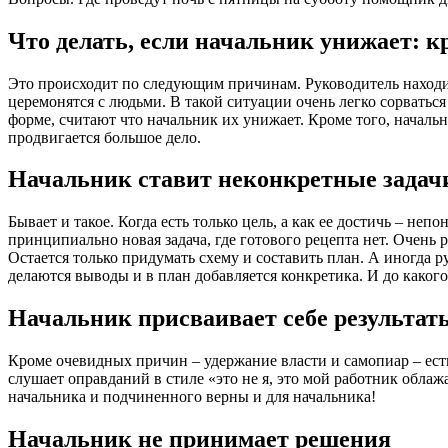
Что делать, если начальник унижает: кр
Это происходит по следующим причинам. Руководитель находит
церемонятся с людьми. В такой ситуации очень легко сорватьс
форме, считают что начальник их унижает. Кроме того, началь
продвигается большое дело.
Начальник ставит неконкретные задач
Бывает и такое. Когда есть только цель, а как ее достичь – неп
принципиально новая задача, где готового рецепта нет. Очень 
Остается только придумать схему и составить план. А иногда
делаются выводы и в план добавляется конкретика. И до каког
Начальник присваивает себе результат
Кроме очевидных причин – удержание власти и самопиар – есть
слушает оправданий в стиле «это не я, это мой работник обла
начальника и подчиненного верны и для начальника!
Начальник не принимает решения