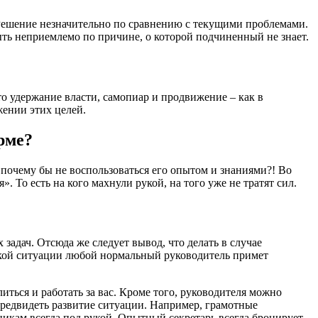
 Решение незначительно по сравнению с текущими проблемами.
ыть неприемлемо по причине, о которой подчиненный не знает.
то удержание власти, самопиар и продвижение – как в
жении этих целей.
рме?
 почему бы не воспользоваться его опытом и знаниями?! Во
. То есть на кого махнули рукой, на того уже не тратят сил.
задач. Отсюда же следует вывод, что делать в случае
такой ситуации любой нормальный руководитель примет
иться и работать за вас. Кроме того, руководителя можно
предвидеть развитие ситуации. Например, грамотные
икам всегда под рукой. Опытный секретарь всегда бронирует