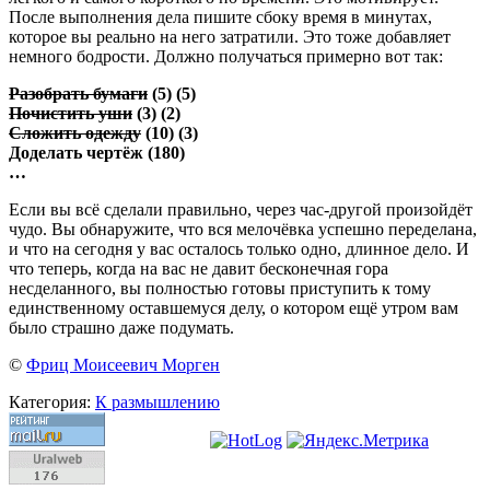
После выполнения дела пишите сбоку время в минутах,
которое вы реально на него затратили. Это тоже добавляет
немного бодрости. Должно получаться примерно вот так:
Разобрать бумаги
(5) (5)
Почистить уши
(3) (2)
Сложить одежду
(10) (3)
Доделать чертёж (180)
…
Если вы всё сделали правильно, через час-другой произойдёт
чудо. Вы обнаружите, что вся мелочёвка успешно переделана,
и что на сегодня у вас осталось только одно, длинное дело. И
что теперь, когда на вас не давит бесконечная гора
несделанного, вы полностью готовы приступить к тому
единственному оставшемуся делу, о котором ещё утром вам
было страшно даже подумать.
©
Фриц Моисеевич Морген
Категория:
К размышлению