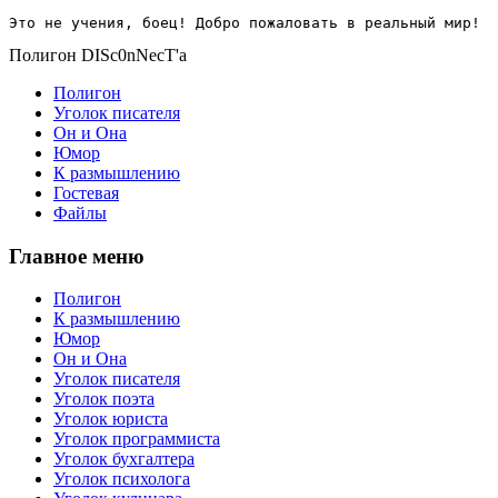
Это не учения, боец! Добро пожаловать в реальный мир!
Полигон DISc0nNecT'a
Полигон
Уголок писателя
Он и Она
Юмор
К размышлению
Гостевая
Файлы
Главное меню
Полигон
К размышлению
Юмор
Он и Она
Уголок писателя
Уголок поэта
Уголок юриста
Уголок программиста
Уголок бухгалтера
Уголок психолога