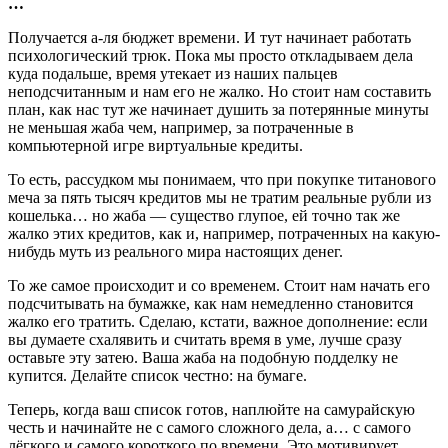
…
Получается а-ля бюджет времени. И тут начинает работать
психологический трюк. Пока мы просто откладываем дела
куда подальше, время утекает из наших пальцев
неподсчитанным и нам его не жалко. Но стоит нам составить
план, как нас тут же начинает душить за потерянные минуты
не меньшая жаба чем, например, за потраченные в
компьютерной игре виртуальные кредиты.
То есть, рассудком мы понимаем, что при покупке титанового
меча за пять тысяч кредитов мы не тратим реальные рубли из
кошелька… но жаба — существо глупое, ей точно так же
жалко этих кредитов, как и, например, потраченных на какую-
нибудь муть из реального мира настоящих денег.
То же самое происходит и со временем. Стоит нам начать его
подсчитывать на бумажке, как нам немедленно становится
жалко его тратить. Сделаю, кстати, важное дополнение: если
вы думаете схалявить и считать время в уме, лучше сразу
оставьте эту затею. Ваша жаба на подобную подделку не
купится. Делайте список честно: на бумаге.
Теперь, когда ваш список готов, наплюйте на самурайскую
честь и начинайте не с самого сложного дела, а… с самого
лёгкого и самого короткого по времени. Это мотивирует.