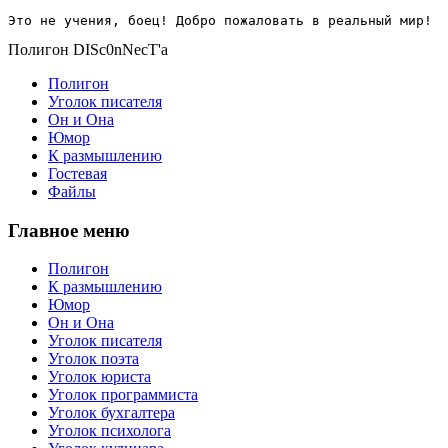
Это не учения, боец! Добро пожаловать в реальный мир!
Полигон DISc0nNecT'a
Полигон
Уголок писателя
Он и Она
Юмор
К размышлению
Гостевая
Файлы
Главное меню
Полигон
К размышлению
Юмор
Он и Она
Уголок писателя
Уголок поэта
Уголок юриста
Уголок программиста
Уголок бухгалтера
Уголок психолога