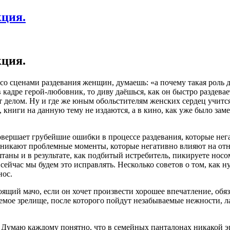
ция.
ция.
о сценами раздевания женщин, думаешь: «а почему такая роль д
 кадре герой-любовник, то диву даёшься, как он быстро раздевае
ят делом. Ну и где же юным обольстителям женских сердец учится
книги на данную тему не издаются, а в кино, как уже было заме
овершает грубейшие ошибки в процессе раздевания, которые нег
озникают проблемные моменты, которые негативно влияют на от
 штаны и в результате, как подбитый истребитель, пикируете носо
о сейчас мы будем это исправлять. Несколько советов о том, как 
нос.
щий мачо, если он хочет произвести хорошее впечатление, обя
мое зрелище, после которого пойдут незабываемые нежности, ла
. Думаю каждому понятно, что в семейных панталонах никакой эр