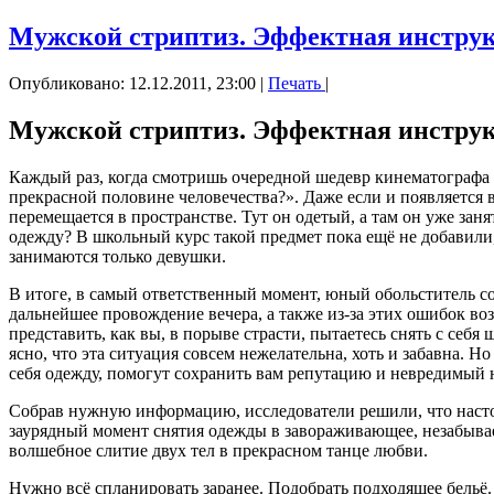
Мужской стриптиз. Эффектная инструк
Опубликовано: 12.12.2011, 23:00
|
Печать
|
Мужской стриптиз. Эффектная инструк
Каждый раз, когда смотришь очередной шедевр кинематографа с
прекрасной половине человечества?». Даже если и появляется в
перемещается в пространстве. Тут он одетый, а там он уже зан
одежду? В школьный курс такой предмет пока ещё не добавили, 
занимаются только девушки.
В итоге, в самый ответственный момент, юный обольститель с
дальнейшее провождение вечера, а также из-за этих ошибок в
представить, как вы, в порыве страсти, пытаетесь снять с себя
ясно, что эта ситуация совсем нежелательна, хоть и забавна. Н
себя одежду, помогут сохранить вам репутацию и невредимый 
Собрав нужную информацию, исследователи решили, что настоя
заурядный момент снятия одежды в завораживающее, незабывае
волшебное слитие двух тел в прекрасном танце любви.
Нужно всё спланировать заранее. Подобрать подходящее бельё