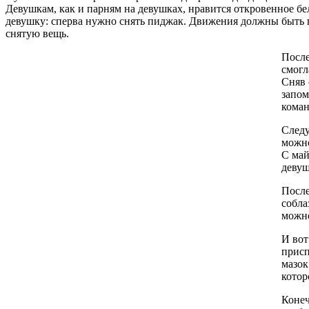
Девушкам, как и парням на девушках, нравится откровенное бе
девушку: сперва нужно снять пиджак. Движения должны быть
снятую вещь.
После
смогл
Сняв 
запом
коман
Следу
можно
С май
девуш
После
собла
можно
И вот
присп
мазок
котор
Конеч