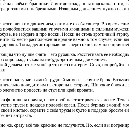
льё на своём избраннике. И вот долгожданная подсказка о том, 
 грациозными и небрежными. Изящным движением нужно накину
 этого, ловким движением, снимите с себя свитер. Во время сни
а полюбоваться вашими упругими ягодицами и сильным мужски
обувь, не забудьте и про носки. Носки не столь эротичный атриб
нить их место расположения крайне важно в том случае, если вы
дировки. Тогда, десантировавшись через окно, намного приятней
ющим что лучше снять – это рубашка. Расстегивать её необходим
 сопровождать каким-нибудь эротичным движением.
кой делаем тот же манёвр что и со свитером. Сняв, попробуйте 
ки.
 этого наступает самый трудный момент – снятие брюк. Возьмит
знительно поводите им из стороны в сторону. Широкие брюки лег
 элегантно присесть на стул или край кровати.
 та финишная прямая, на которой не стоит рваться к ленте. Тепе
устив трусы и показав половой орган. После бурных эмоций мо
 своей кистью, сорвите с себя трусы и будто в подарок бросьте ей
ом нет антракта.
но же, сразу всё так красиво не получится. Но, если вы потрени