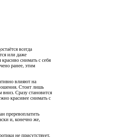
остаётся всегда
тся или даже
 красиво снимать с себя
чено ранее, этим
ативно влияют на
ношения. Стоит лишь
м вниз. Сразу становится
нужно красивее снимать с
зан преревоплатить
ски и, конечно же,
отики не присутствует.