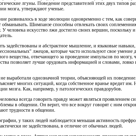
огические лгуны. Поведение представителей этих двух типов раз
нии мозга, утверждают ученые.
ение развивалось в ходе эволюции одновременно с тем, как совер
т обманывать. Шимпанзе способны отвлекать своих соплеменник
т. У человека искусство лжи достигло своих вершин, поскольку 
атель.
ыть задействованы и абстрактное мышление, и языковые навыки,
фессиональных" лжецов, которые часто используют свое умение д
елого вещества, отвечающего за проведение импульсов по мозгу,
тва позволяет лучше орудовать информацией и словами, ловко и
а не выработали однозначной теории, объясняющей их поведение
ъясняет многих ситуаций, когда собственное вранье вредит им. 
ции мозга. Как, например, у патологических правдорубов.
человека всегда говорить правду может являться проявлением си
облемы в общении. Он верит, что все вокруг говорят с ним откро
ают трудности в общении.
афии, у таких людей наблюдается меньшая активность префронт
рактически не задействована, в отличие от обычных людей.