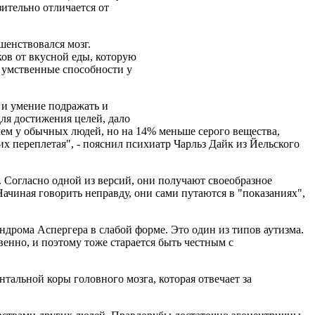
ительно отличается от
шенствовался мозг.
ов от вкусной еды, которую
и умственные способности у
 и умение подражать и
ля достижения целей, дало
 чем у обычных людей, но на 14% меньше серого вещества,
х переплетая", - пояснил психиатр Чарльз Дайк из Йельского
. Согласно одной из версий, они получают своеобразное
Начиная говорить неправду, они сами путаются в "показаниях",
ндрома Аспергера в слабой форме. Это один из типов аутизма.
венно, и поэтому тоже старается быть честным с
альной коры головного мозга, которая отвечает за