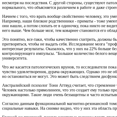
несмотря на последствия. С другой стороны, существуют патол
нормального, что объясняется различием в работе и даже строе
Начнем с того, что врать вообще свойственно человеку, это ум
Например, наши близкие родственники - приматы - тоже умею
они нашли, а потом слопать ее в одиночку, пока никто не види
него выше. Чем больше мозг, тем коварнее становится его облад
Это понятно, все-таки, чтобы качественно схитрить, должны б
притворяться, чтобы не выдать себя. Исследование мозга "про
интересные результаты. Оказалось, что у них на 22% больше б
контролирующего импульсы. "Большое количество белого вещес
университета.
Что же касается патологических врунов, то исследователи пок
чувство удовлетворения, дурача окружающих. Однако это не об
но остановиться не могут. Это может быть следствием дисфунк
Австралийский психолог Тони Аттвуд считает, что стремление 
Человек настолько прямолинеен, что это создает ему только пр
окружающими. Такие люди очень беззащитны и часто испытыв
Согласно данным функциональной магнитно-резонансной томогр
социальные навыки. На снимке видно, что у них эта область п