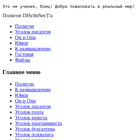
Это не учения, боец! Добро пожаловать в реальный мир!
Полигон DISc0nNecT'a
Полигон
Уголок писателя
Он и Она
Юмор
К размышлению
Гостевая
Файлы
Главное меню
Полигон
К размышлению
Юмор
Он и Она
Уголок писателя
Уголок поэта
Уголок юриста
Уголок программиста
Уголок бухгалтера
Уголок психолога