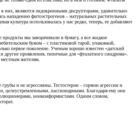
е в них, являются эндокринными дисрупторами, удивительно
лись нападению фитоэстрогенов – натуральных растительных
я культура использовалась у нас редко, теперь, ее добавляют
 продукты мы заворачивали в бумагу, а все жидкое
ребительским бумом – с пластиковой тарой, упаковкой,
только первое поколение. Ученым хорошо известен «датский
 и другие проявления, типичные для «фталатного синдрома».
ы местным жителям.
 грубы и не агрессивны. Тестостерон – гормон агрессии и
ыми, целеустремленными, пассионарными. Благодаря ему они
еволюционерами, нонконформистами. Одним словом,
кторат.