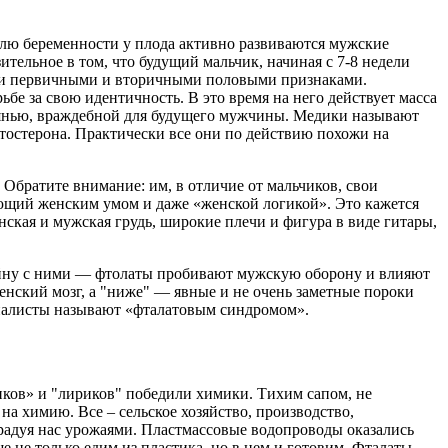
елю беременности у плода активно развиваются мужские
тельное в том, что будущий мальчик, начиная с 7-8 недели
всеми первичными и вторичными половыми признаками.
бе за свою идентичность. В это время на него действует масса
рянью, враждебной для будущего мужчины. Медики называют
остерона. Практически все они по действию похожи на
братите внимание: им, в отличие от мальчиков, свои
ающий женским умом и даже «женской логикой». Это кажется
ская и мужская грудь, широкие плечи и фигура в виде гитары,
 войну с ними — фтолаты пробивают мужскую оборону и влияют
енский мозг, а "ниже" — явные и не очень заметные пороки
ециалисты называют «фталатовым синдромом».
изиков» и "лириков" победили химики. Тихим сапом, не
на химию. Все – сельское хозяйство, производство,
 радуя нас урожаями. Пластмассовые водопроводы оказались
е не только едим из пластика, но в нем и готовим. Фталаты