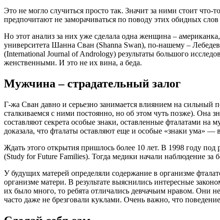
Это не могло случиться просто так. Значит за ними стоит что-
предпочитают не заморачиваться по поводу этих обидных слов 
Но этот анализ за них уже сделала одна женщина – американк
университета Шанна Сван (Shanna Swan), по-нашему – Лебеде
(International Journal of Andrology) результаты большого иссл
женственными. И это не их вина, а беда.
Мужчина – страдательный залог
Г-жа Сван давно и серьезно занимается влиянием на сильный п
сталкиваемся с ними постоянно, но об этом чуть позже). Она зн
составляют секрета особые знаки, оставленные фталатами на м
доказала, что фталаты оставляют еще и особые «знаки ума» —
Ждать этого открытия пришлось более 10 лет. В 1998 году под
(Study for Future Families). Тогда медики начали наблюдение 
У будущих матерей определяли содержание в организме фталато
организме матери. В результате выяснились интересные закон
их было много, то ребята отличались девчачьим нравом. Они 
часто даже не брезговали куклами. Очень важно, что поведение