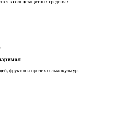
ются в солнцезащитных средствах.
в.
енаримол
ей, фруктов и прочих сельхозкультур.