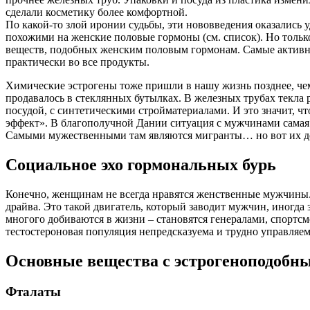
сделали косметику более комфортной.
По какой-то злой иронии судьбы, эти нововведения оказались
похожими на женские половые гормоны (см. список). Но тольк
веществ, подобных женским половым гормонам. Самые активные 
практически во все продукты.
Химические эстрогены тоже пришли в нашу жизнь позднее, чем 
продавалось в стеклянных бутылках. В железных трубах текла 
посудой, с синтетическими стройматериалами. И это значит, чт
эффект». В благополучной Дании ситуация с мужчинами самая ж
Самыми мужественными там являются мигранты… но вот их дет
Социальное эхо гормональных бурь
Конечно, женщинам не всегда нравятся женственные мужчины. 
драйва. Это такой двигатель, который заводит мужчин, иногда
многого добиваются в жизни – становятся генералами, спорт
тестостероновая популяция непредсказуема и трудно управляе
Основные вещества с эстрогеноподобн
Фталаты