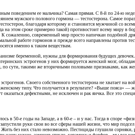
нным поведением ее мальчика? Самая прямая. С 8-й по 24-ю нед
иянием мужского полового гормона — тестостерона. Самое порази
ть тестостерон, благодаря которому и становится мужчиной со 
 на этом сроке примерно такой) противостоит всему миру в борь
а. К сожалению, современный мир просто напичкан подобной д
льной работе гормонов и прежде всего направлены против тест
осятся именно к таким веществам.
низме беременной, нужны для формирования будущих девочек. О
атеринских эстрогенов у них формируется женский мозг, облад
 по сути, такими же вторичными половыми признаками, как жен
е эстрогенов. Своего собственного тестостерона не хватает на
 женскому типу. Что получается в результате? «Выше пояса» — ж
ут оказаться дефектными, не исключен и рак яичка. Все это сп
сь в 50-е годы на Западе, а в 60-е – и у нас. Тогда в споре «ф
запустили руки свои во все сферы нашей жизни, что мир подсел 
. Жить без них стало невозможно. Пестициды глушили сорняки,
ли нашу кухню, заменив стекло, керамику и фарфор – мы все чащ