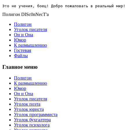
Это не учения, боец! Добро пожаловать в реальный мир!
Полигон DISc0nNecT'a
Полигон
Уголок писателя
Он и Она
Юмор
К размышлению
Гостевая
Файлы
Главное меню
Полигон
К размышлению
Юмор
Он и Она
Уголок писателя
Уголок поэта
Уголок юриста
Уголок программиста
Уголок бухгалтера
Уголок психолога