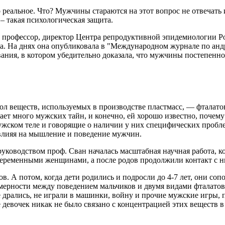
то реальное. Что? Мужчины стараются на этот вопрос не отвечать
– такая психологическая защита.
а, профессор, директор Центра репродуктивной эпидемиологии Р
ва. На днях она опубликовала в "Международном журнале по ан
едования, в котором убедительно доказала, что мужчины постепенно
ол веществ, используемых в производстве пластмасс, — фталатов
ает много мужских тайн, и конечно, ей хорошо известно, почему 
ужском теле и говорящие о наличии у них специфических проблем
 влияя на мышление и поведение мужчин.
 руководством проф. Сван началась масштабная научная работа,
за беременными женщинами, а после родов продолжили контакт с ни
в. А потом, когда дети родились и подросли до 4-7 лет, они соп
омерности между поведением мальчиков и двумя видами фталатов
не дрались, не играли в машинки, войну и прочие мужские игры
 девочек никак не было связано с концентрацией этих веществ в