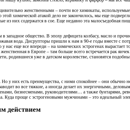
 удивительно женственными – почти все химикаты, используемы
о этой химической атакой дело не закончилось, мы еще подверг
из них содержатся в сое. Еще недавно эта малосъедобная пищева
в западное общество. В эпоху дефицита колбасу, масло и прочие
ржавая вода. Дисрупторы пришли к нам в 90-е годы вместе с пот
о у нас еще все впереди – на химических эстрогенах вырастает 
енственная в Европе – там больше всего встречается рак яичек
и, родившиеся уже в датском королевстве, становятся подобн
Но у них есть преимущества, с ними спокойнее – они обычно не
 заводит во все тяжкие, а иногда делает их энергичными, делов
сменами, бизнесменами, руководителями… а также бунтарями, р
ма. Куда проще с эстрогеновыми мужчинами – это идеальный эле
ым действием