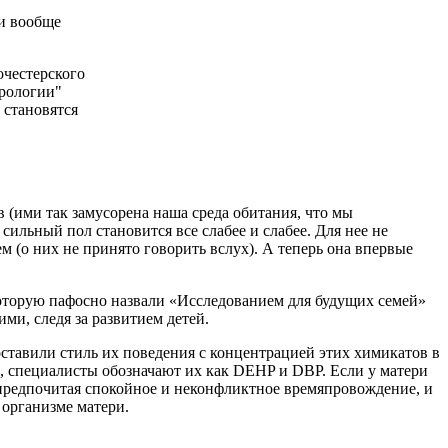
 и вообще
очестерского
дрологии"
 становятся
 (ими так замусорена наша среда обитания, что мы
сильный пол становится все слабее и слабее. Для нее не
 (о них не принято говорить вслух). А теперь она впервые
 которую пафосно назвали «Исследованием для будущих семей»
ми, следя за развитием детей.
оставили стиль их поведения с концентрацией этих химикатов в
, специалисты обозначают их как DEHP и DBP. Если у матери
, предпочитая спокойное и неконфликтное времяпровождение, и
 организме матери.