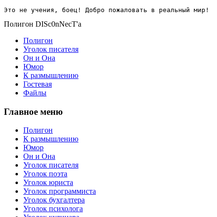
Это не учения, боец! Добро пожаловать в реальный мир!
Полигон DISc0nNecT'a
Полигон
Уголок писателя
Он и Она
Юмор
К размышлению
Гостевая
Файлы
Главное меню
Полигон
К размышлению
Юмор
Он и Она
Уголок писателя
Уголок поэта
Уголок юриста
Уголок программиста
Уголок бухгалтера
Уголок психолога