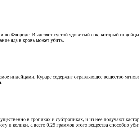
 и во Флориде. Выделяет густой ядовитый сок, который индейцы
ание яда в кровь может убить.
емое индейцами. Кураре содержит отравляющее вещество мгнов
й.
мущественно в тропиках и субтропиках, и из нее получают касто
ту и колики, а всего 0,25 граммов этого вещества способно убит