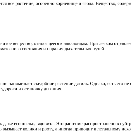
я все растение, особенно корневище и ягода. Вещество, содержа
овитое вещество, относящееся к алкалоидам. При легком отравле
коматозного состояния и паралич дыхательных путей.
не напоминает съедобное растение дягиль. Однако, есть его не с
судороги и остановку дыхания.
ак даже его пыльца ядовита. Это растение распространено в су
ь вызывает колики и рвоту, а иногда приводит к летальному исхо