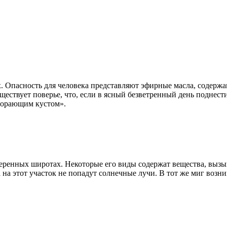
х. Опасность для человека представляют эфирные масла, содерж
ествует поверье, что, если в ясный безветренный день поднести
сгорающим кустом».
меренных широтах. Некоторые его виды содержат вещества, вызы
 на этот участок не попадут солнечные лучи. В тот же миг воз