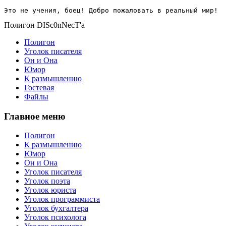
Это не учения, боец! Добро пожаловать в реальный мир!
Полигон DISc0nNecT'a
Полигон
Уголок писателя
Он и Она
Юмор
К размышлению
Гостевая
Файлы
Главное меню
Полигон
К размышлению
Юмор
Он и Она
Уголок писателя
Уголок поэта
Уголок юриста
Уголок программиста
Уголок бухгалтера
Уголок психолога