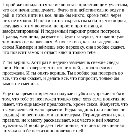
Порой же попадаются такие ворота с прилегающим участком,
что сам начинаешь думать, будто они действительно ведут в
рай, и готов идти на все, лишь бы никто, кроме тебя, через
них не входил. И почти готов закрыть глаза на то, что дорога,
ведущая к этим воротам, не просто протоптана, а
заасфальтирована! И подземный паркинг рядом построен.
Правда, женщина, разумеется, будет заверять, что давно уже
там никто не парковался. А после того, как ты заедешь на
своем Хаммере и займешь всю парковку, она вообще скажет,
что повесит замок и отдаст ключи только тебе.
И ты веришь. Хотя раз в неделю замечаешь свежие следы
шин. Но она заверяет, что это не к ней, а просто мимо
проезжали. И ты опять веришь. Ты вообще рад поверить во
всё, что она скажет, и делать всё, что попросит, только бы
замок не сменила.
Еще она время от времени надувает губки и упрекает тебя в
том, что тебе от нее нужен только секс, хотя сама понятия не
имеет, что еще может предложить, кроме секса. Жалуется, что
ты уделяешь ей мало времени. Редко водишь (или вообще не
водишь) по ресторанам и кинотеатрам. Периодически и, как
правило, не к месту рассказывает, как часто к ней клеятся
мужчины. И вообще даёт тебе понять, что она очень ценная
штучка и тебе несказанно повезло с ней.