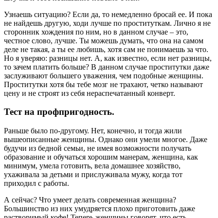
Узнаешь ситуацию? Если да, то немедленно бросай ее. И пока
не найдешь другую, ходи лучше по проституткам. Лично я не
сторонник хождения по ним, но в данном случае – это,
честное слово, лучше. Ты можешь думать, что она на самом
деле не такая, а ты ее любишь, хотя сам не понимаешь за что.
Но я уверяю: разницы нет. А, как известно, если нет разницы,
то зачем платить больше? В данном случае проститутки даже
заслуживают большего уважения, чем подобные женщины.
Проститутки хотя бы тебе мозг не трахают, четко называют
цену и не строят из себя нераспечатанный конверт.
Тест на профпригодность.
Раньше было по-другому. Нет, конечно, и тогда жили
вышеописанные женщины. Однако они умели многое. Даже
будучи из бедной семьи, не имея возможности получать
образование и обучаться хорошим манерам, женщина, как
минимум, умела готовить, вела домашнее хозяйство,
ухаживала за детьми и прислуживала мужу, когда тот
приходил с работы.
А сейчас? Что умеет делать современная женщина?
Большинство из них умудряется плохо приготовить даже
растворимый кофе! Теперь женщины говорят, что есть