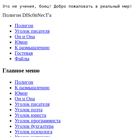
Это не учения, боец! Добро пожаловать в реальный мир!
Полигон DISc0nNecT'a
Полигон
Уголок писателя
Он и Она
Юмор
К размышлению
Гостевая
Файлы
Главное меню
Полигон
К размышлению
Юмор
Он и Она
Уголок писателя
Уголок поэта
Уголок юриста
Уголок программиста
Уголок бухгалтера
Уголок психолога